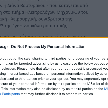
ν η Διάνα Βουτυράκου - που κατάγεται από
ιτη στο τμήμα Ηλεκτρολόγων Μηχανικών του
ική - Χειρουργική, συνιδρύτρια της
3 της έγινε δασκάλα ρομποτικής.
ρική, μας μίλησε για την αγάπη της για τη
 τη μεγαλύτερη έμπνευση αλλά και για την
s.gr -
Do Not Process My Personal Information
to opt-out of the sale, sharing to third parties, or processing of your per
ν Μηχανικών και Μηχανικών Υπολογιστών του
formation for targeted advertising by us, please use the below opt-out s
ιλέξει να ειδικευτώ στην Βιοϊατρική προκειμένου
r selection. Please note that after your opt-out request is processed y
 με την επιστήμη της ιατρικής. Πιο
eing interest-based ads based on personal information utilized by us or
disclosed to third parties prior to your opt-out. You may separately opt-
 διαστοματικής ρομποτικής χειρουργικής»
λέει η
losure of your personal information by third parties on the IAB’s list of
. This information may also be disclosed by us to third parties on the
IA
Participants
that may further disclose it to other third parties.
α εδώ και περίπου 10 χρόνια, όταν στο σχολείο
ιραιά - ο καθηγητής της Τεχνολογίας δημιούργησε