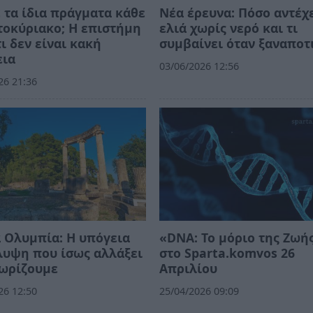
 τα ίδια πράγματα κάθε
Νέα έρευνα: Πόσο αντέχε
οκύριακο; Η επιστήμη
ελιά χωρίς νερό και τι
τι δεν είναι κακή
συμβαίνει όταν ξαναποτ
εια
03/06/2026 12:56
26 21:36
 Ολυμπία: Η υπόγεια
«DNA: Το μόριο της Ζωή
λυψη που ίσως αλλάξει
στο Sparta.komvos 26
νωρίζουμε
Απριλίου
26 12:50
25/04/2026 09:09