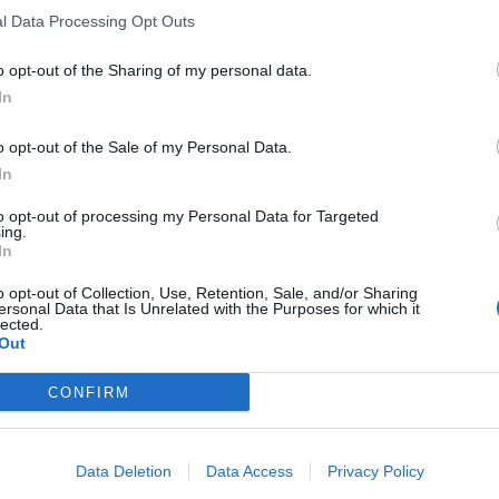
τον τότε 1ο Πανελλήνιο Διαγωνισμό Ρομποτικής.
l Data Processing Opt Outs
 κατασκευές και κάποια μαθήματα
o opt-out of the Sharing of my personal data.
ια Πληροφορικής, επιλέχθηκαν τα 3 άτομα που
In
πό αυτά.
α είχα αρχίσει να καταλαβαίνω ότι αυτό θέλω να
o opt-out of the Sale of my Personal Data.
 σχολείο στις 14:00 όπως τα άλλα παιδιά,
In
μαι με την ομάδα. Η πιο καθοριστική στιγμή
to opt-out of processing my Personal Data for Targeted
ing.
ιαγωνισμό ρομποτικής και ταξιδέψαμε στην
In
 στην Παγκόσμια Ολυμπιάδα Ρομποτικής.
o opt-out of Collection, Use, Retention, Sale, and/or Sharing
τικής και συνομιλώντας με παιδιά της ηλικίας
ersonal Data that Is Unrelated with the Purposes for which it
lected.
ομποτική είναι ενταγμένη στο εκπαιδευτικό
Out
περισσότερα γίνεται στον τομέα αυτό, πως θέλω
ποτική.»
CONFIRM
ι η ομάδα με την οποία συμμετείχαμε στην
Data Deletion
Data Access
Privacy Policy
 άτομα, τον Ιωάννη Παπαδόπουλο και τον Ιάσονα