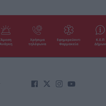
Άμεση
Χρήσιμα
Εφημερεύοντα
Κ.Ε.Π
Ανάγκη
τηλέφωνα
Φαρμακεία
Δήμων
r