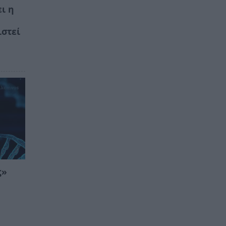
ι η
ιστεί
ς»