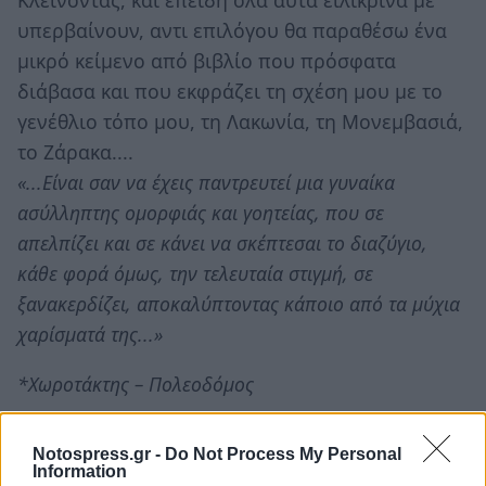
Κλείνοντας, και επειδή όλα αυτά ειλικρινά με
υπερβαίνουν, αντι επιλόγου θα παραθέσω ένα
μικρό κείμενο από βιβλίο που πρόσφατα
διάβασα και που εκφράζει τη σχέση μου με το
γενέθλιο τόπο μου, τη Λακωνία, τη Μονεμβασιά,
το Ζάρακα....
«...Είναι σαν να έχεις παντρευτεί μια γυναίκα
ασύλληπτης ομορφιάς και γοητείας, που σε
απελπίζει και σε κάνει να σκέπτεσαι το διαζύγιο,
κάθε φορά όμως, την τελευταία στιγμή, σε
ξανακερδίζει, αποκαλύπτοντας κάποιο από τα μύχια
χαρίσματά της...»
*Χωροτάκτης – Πολεοδόμος
Notospress.gr -
Do Not Process My Personal
Information