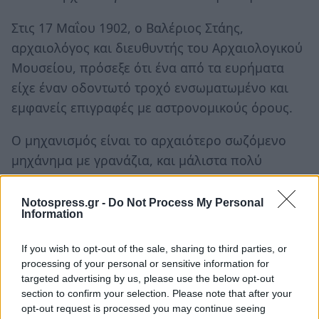
Στις 17 Μαΐου 1902, ο Βαλέριος Στάης,
αρχαιολόγος και διευθυντής του Αρχαιολογικού
Μουσείου, πρόσεξε ότι ένα από τα ευρήματα
είχε έναν οδοντωτό τροχό ενσωματωμένο και
εμφανείς επιγραφές με αστρονομικούς όρους.
Ο μηχανισμός είναι το αρχαιότερο σωζόμενο
μηχάνημα με γρανάζια, και μάλιστα πολύ
πολύπλοκο. Είναι φτιαγμένος από μπρούντζο
και είχε ξύλινο πλαίσιο. Έχει προβληματίσει και
Notospress.gr -
Do Not Process My Personal
Information
συναρπάσει πολλούς ιστορικούς της επιστήμης
και της τεχνολογίας αφότου ανακαλύφθηκε. Η
If you wish to opt-out of the sale, sharing to third parties, or
πιο αποδεκτή θεωρία σχετικά με τη λειτουργία
processing of your personal or sensitive information for
του υποστηρίζει ότι ήταν ένας αναλογικός
targeted advertising by us, please use the below opt-out
section to confirm your selection. Please note that after your
υπολογιστής, όσο και ψηφιακός υπολογιστής
opt-out request is processed you may continue seeing