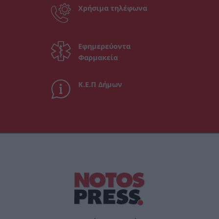
Χρήσιμα τηλέφωνα
Εφημερεύοντα
Φαρμακεία
Κ.Ε.Π Δήμων