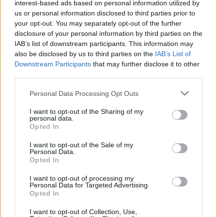
σχεδιασμένος για να υπολογίζει και απεικονίζει
interest-based ads based on personal information utilized by
τις κινήσεις των ουρανίων σωμάτων, τις
us or personal information disclosed to third parties prior to
your opt-out. You may separately opt-out of the further
εκλείψεις ηλίου και σελήνης, τις φάσεις της
disclosure of your personal information by third parties on the
σελήνης.
IAB’s list of downstream participants. This information may
also be disclosed by us to third parties on the
IAB’s List of
Μπορούσε να εμφανίσει τις εκλείψεις ηλίου και
Downstream Participants
that may further disclose it to other
third parties.
σελήνης βασιζόμενος στον βαβυλωνιακό κύκλο
του Σάρου. Τα καντράν του απεικόνιζαν επίσης
Personal Data Processing Opt Outs
τουλάχιστον δύο ημερολόγια, ένα ελληνικό
I want to opt-out of the Sharing of my
βασισμένο στον Μετωνικό κύκλο και ένα
personal data.
Opted In
αιγυπτιακό, που ήταν και το κοινό
«επιστημονικό» ημερολόγιο της ελληνιστικής
I want to opt-out of the Sale of my
Personal Data.
εποχής, ενώ σύμφωνα με τους ερευνητές
Opted In
προέβλεπε ακόμη και τις ημερομηνίες
I want to opt-out of processing my
διεξαγωγής των Ολυμπιακών Αγώνων!
Personal Data for Targeted Advertising.
Opted In
Οι παλαιότερες απόψεις που έχουν
I want to opt-out of Collection, Use,