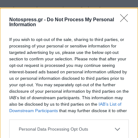
Υπόσχομαι ότι σε αυτόν τον δρόμο θα
συνεχίσουμε. Με ρεαλιστικές και τεκμηριωμένες
Notospress.gr -
Do Not Process My Personal
Information
προτάσεις για όσα χρειάζεται η χώρα τα
επόμενα χρόνια. Με νέες υπηρεσίες για τους
If you wish to opt-out of the sale, sharing to third parties, or
μηχανικούς. Με εργαλεία και αλλαγές που έχει
processing of your personal or sensitive information for
ανάγκη η οικονομία, η κοινωνία, οι πολίτες.
targeted advertising by us, please use the below opt-out
section to confirm your selection. Please note that after your
Πέρα από το γενικό επίπεδο, θέλω και
opt-out request is processed you may continue seeing
interest-based ads based on personal information utilized by
προσωπικά να ευχαριστήσω, πιο ειδικά, για την
us or personal information disclosed to third parties prior to
ιστορική πρωτιά τους συναδέλφους που
your opt-out. You may separately opt-out of the further
προτίμησαν την παράταξή μας τη ΔΚΜ και για
disclosure of your personal information by third parties on the
IAB’s list of downstream participants. This information may
την εμπιστοσύνη τους και για τη θέλησή τους να
also be disclosed by us to third parties on the
IAB’s List of
προχωρήσουμε δυναμικά, που επιβεβαιώθηκε
Downstream Participants
that may further disclose it to other
με τόσο ξεκάθαρο τρόπο στην κάλπη. Θα
third parties.
συνεχίσουμε, όπως μέχρι τώρα, με σοβαρότητα,
Personal Data Processing Opt Outs
σχέδιο, θέληση και προγραμματισμό να