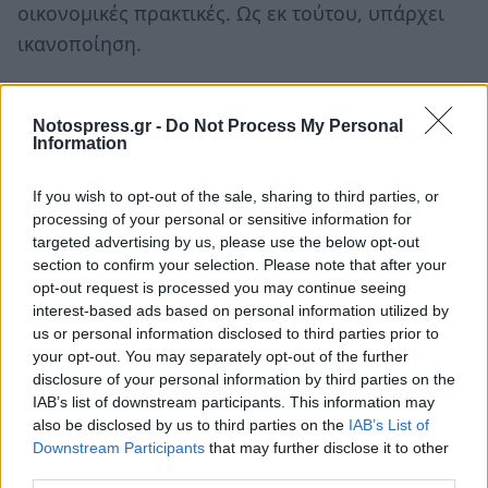
οικονομικές πρακτικές. Ως εκ τούτου, υπάρχει
ικανοποίηση.
Ακολουθήστε το
notospress.gr
στο Google News και
μάθετε πρώτοι
όλες τις ειδήσεις
Notospress.gr -
Do Not Process My Personal
Information
If you wish to opt-out of the sale, sharing to third parties, or
TAGS:
ΕΛΑΙΟΛΑΔΟ
ΙΤΑΛΙΑ
ΑΓΡΟΤΙΚΑ
processing of your personal or sensitive information for
targeted advertising by us, please use the below opt-out
section to confirm your selection. Please note that after your
opt-out request is processed you may continue seeing
interest-based ads based on personal information utilized by
us or personal information disclosed to third parties prior to
your opt-out. You may separately opt-out of the further
disclosure of your personal information by third parties on the
IAB’s list of downstream participants. This information may
also be disclosed by us to third parties on the
IAB’s List of
Downstream Participants
that may further disclose it to other
third parties.