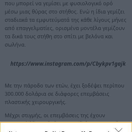
που μπορεί να γεμίσει με φυσιολογικό ορό
μέσω μιας θύρας στο στήθος. Ενώ η ίδια γεμίζει
σταδιακά τα εμφυτεύματά της κάθε λίγους μήνες
από επαγγελματίες, ορισμένα μοντέλα γεμίζουν
τα δικά τους στήθη στο σπίτι με βελόνα και
σωλήνα.
https://www.instagram.com/p/Cbykpv1gajk
Με την πάροδο των ετών, έχει ξοδέψει περίπου
300.000 δολάρια σε διάφορες επεμβάσεις
πλαστικής χειρουργικής.
Μέχρι στιγμής, οι επεμβάσεις της έχουν
συμπεριλάβει ανόρθωση φρυδιών, μεταφορές
λίπους, πολλαπλές επεμβάσεις στη μύτη και το