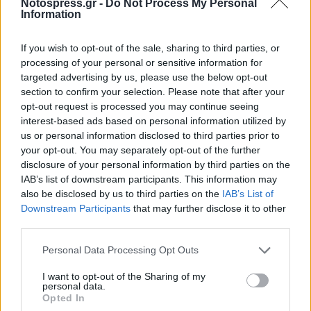
Notospress.gr -
Do Not Process My Personal
Information
στήθος, όψεις, λιποαναρρόφηση και τρεις
βραζιλιάνικες ανελκύσεις γλουτών με
If you wish to opt-out of the sale, sharing to third parties, or
εμφυτεύματα.
processing of your personal or sensitive information for
targeted advertising by us, please use the below opt-out
section to confirm your selection. Please note that after your
https://www.instagram.com/p/Ca8OQ8uAjDZ
opt-out request is processed you may continue seeing
interest-based ads based on personal information utilized by
us or personal information disclosed to third parties prior to
your opt-out. You may separately opt-out of the further
Πηγή:
newsbeast.gr
disclosure of your personal information by third parties on the
IAB’s list of downstream participants. This information may
Ακολουθήστε το
notospress.gr
στο Google News και
also be disclosed by us to third parties on the
IAB’s List of
μάθετε πρώτοι
όλες τις ειδήσεις
Downstream Participants
that may further disclose it to other
third parties.
Personal Data Processing Opt Outs
TAGS:
ΠΛΑΣΤΙΚΕΣ ΕΠΕΜΒΑΣΕΙΣ
INSTAGRAM
I want to opt-out of the Sharing of my
ΚΟΣΜΟΣ
personal data.
Opted In