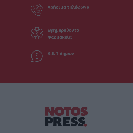
Χρήσιμα τηλέφωνα
Εφημερεύοντα
Φαρμακεία
Κ.Ε.Π Δήμων