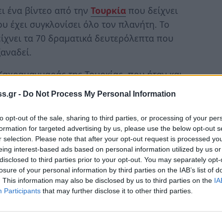
ι ένα βίντεο από την
Τουρκία
που δείχνει
ου έχει συγκλονίσει όλο τον πλανήτη. Το
ίχνει τα 70 δραματικά δευτερόλεπτα που
ξαναδεί.
Καχραμανμαράς της Τουρκίας, που ήταν και
ν τρόπο με τον οποίο σείστηκε για 70
s.gr -
Do Not Process My Personal Information
to opt-out of the sale, sharing to third parties, or processing of your per
 τρόπος με τον οποίο κουνιούνται τα
formation for targeted advertising by us, please use the below opt-out s
κεί που νομίζεις ότι θα τελειώσει, τα
r selection. Please note that after your opt-out request is processed y
eing interest-based ads based on personal information utilized by us or
ι ακόμα πιο έντονη. Η κάμερα στο τέλος
disclosed to third parties prior to your opt-out. You may separately opt-
losure of your personal information by third parties on the IAB’s list of
. This information may also be disclosed by us to third parties on the
IA
Participants
that may further disclose it to other third parties.