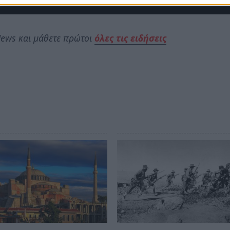
ews και μάθετε πρώτοι
όλες τις ειδήσεις