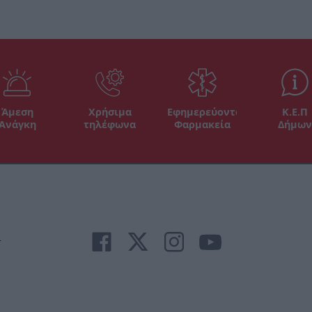
Άμεση
Χρήσιμα
Εφημερεύοντα
Κ.Ε.Π
Ανάγκη
τηλέφωνα
Φαρμακεία
Δήμων
r