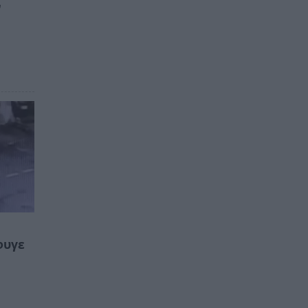
ν
φυγε