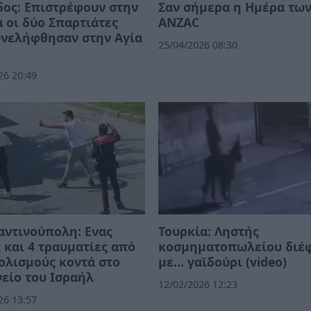
ος: Επιστρέφουν στην
Σαν σήμερα η Ημέρα τω
 οι δύο Σπαρτιάτες
ANZAC
υνελήφθησαν στην Αγία
25/04/2026 08:30
26 20:49
ντινούπολη: Ενας
Τουρκία: Ληστής
 και 4 τραυματίες από
κοσμηματοπωλείου διέ
ολισμούς κοντά στο
με… γαϊδούρι (video)
είο του Ισραήλ
12/02/2026 12:23
26 13:57