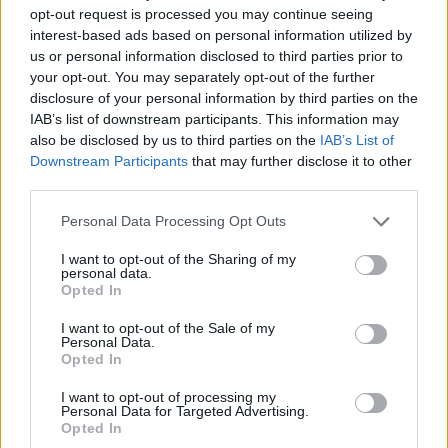
Πηγή: marieclaire.gr
opt-out request is processed you may continue seeing
interest-based ads based on personal information utilized by
Ακολουθήστε το
notospress.gr
στο Google News και
us or personal information disclosed to third parties prior to
your opt-out. You may separately opt-out of the further
μάθετε πρώτοι
όλες τις ειδήσεις
disclosure of your personal information by third parties on the
IAB’s list of downstream participants. This information may
also be disclosed by us to third parties on the
IAB’s List of
TAGS:
ΗΠΑ
ΣΠΙΤΙ
Downstream Participants
that may further disclose it to other
third parties.
Personal Data Processing Opt Outs
I want to opt-out of the Sharing of my
personal data.
Opted In
I want to opt-out of the Sale of my
Personal Data.
Opted In
I want to opt-out of processing my
Personal Data for Targeted Advertising.
Opted In