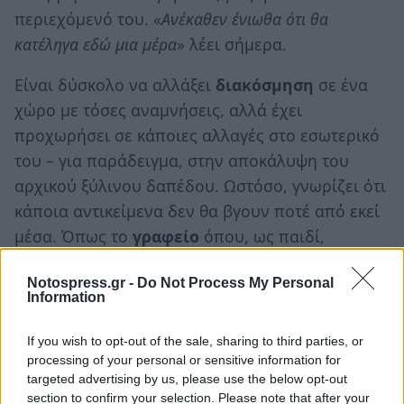
περιεχόμενό του. «
Ανέκαθεν ένιωθα ότι θα
κατέληγα εδώ μια μέρα
» λέει σήμερα.
Είναι δύσκολο να αλλάξει
διακόσμηση
σε ένα
χώρο με τόσες αναμνήσεις, αλλά έχει
προχωρήσει σε κάποιες αλλαγές στο εσωτερικό
του – για παράδειγμα, στην αποκάλυψη του
αρχικού ξύλινου δαπέδου. Ωστόσο, γνωρίζει ότι
κάποια αντικείμενα δεν θα βγουν ποτέ από εκεί
μέσα. Όπως το
γραφείο
όπου, ως παιδί,
ονειρευόταν ένα μέλλον το οποίο έγινε τελικά
Notospress.gr -
Do Not Process My Personal
πραγματικότητα.
Information
If you wish to opt-out of the sale, sharing to third parties, or
https://www.instagram.com/p/CkghD1vt1lA
processing of your personal or sensitive information for
targeted advertising by us, please use the below opt-out
section to confirm your selection. Please note that after your