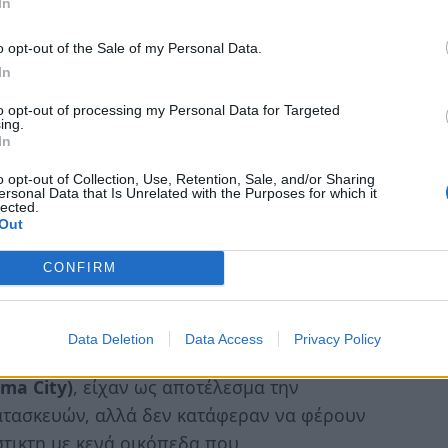
ma City ανέπτυξε μεγάλες εγκαταστάσεις
In
γασίας και έσοδα που πριν κατευθύνονταν
o opt-out of the Sale of my Personal Data.
λυψη του πετρελαίου το 1928 μέσα στα όρια
In
το Πολιτειακό Καπιτώλιο), εξελίχθηκε αμέσως
to opt-out of processing my Personal Data for Targeted
πολεμική ανάπτυξη επέφερε την κατασκευή
ing.
In
λιτειακό Σύστημα Αυτοκινητοδρόμων)
, το
άλο κόμβο στη σύγκλιση των
o opt-out of Collection, Use, Retention, Sale, and/or Sharing
ersonal Data that Is Unrelated with the Purposes for which it
οηθήθηκε, επίσης, από την ομοσπονδιακή
lected.
Out
.
CONFIRM
ανικές πόλεις, ο κεντρικός πληθυσμός της
ι του 1980, καθώς οι οικογένειες
ους για να μετακινηθούν σε νέες κατοικίες
Data Deletion
Data Access
Privacy Policy
ής ανανέωσης κατά τη δεκαετία του 1970,
oma City)
, είχαν ως αποτέλεσμα την
τασκευών, αλλά δεν κατάφεραν να φέρουν
στικτη με κενά οικόπεδα που