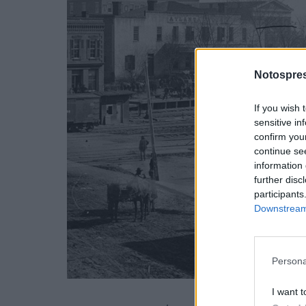
Notospres
If you wish 
sensitive in
confirm you
continue se
information 
further disc
participants
Downstream 
Persona
I want t