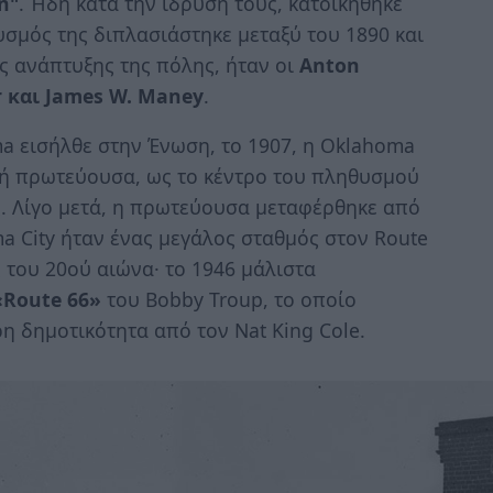
n"
. Ήδη κατά την ίδρυσή τους, κατοικήθηκε
σμός της διπλασιάστηκε μεταξύ του 1890 και
ς ανάπτυξης της πόλης, ήταν οι
Anton
er και James W. Maney
.
a εισήλθε στην Ένωση, το 1907, η Oklahoma
φική πρωτεύουσα, ως το κέντρο του πληθυσμού
ς. Λίγο μετά, η πρωτεύουσα μεταφέρθηκε από
ma City ήταν ένας μεγάλος σταθμός στον Route
 του 20ού αιώνα· το 1946 μάλιστα
«Route 66»
του Bobby Troup, το οποίο
η δημοτικότητα από τον Nat King Cole.