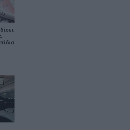
ρδίσει
.
πίδια