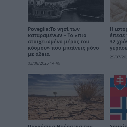
Poveglia:Το νησί των
Η ιστο
καταραμένων – Το «πιο
έπεσε 
στοιχειωμένο μέρος του
32 χρό
κόσμου» που μπαίνεις μόνο
γεράσε
με άδεια
29/07/20
03/08/2026 14:46
Παγκόσμια Ημέρα για την
Σημαίε