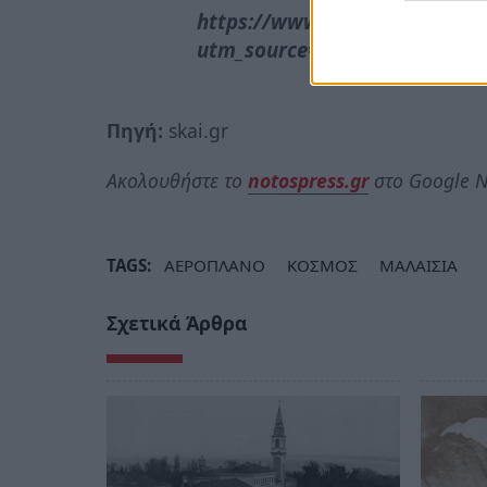
https://www.instagram.com/
utm_source=ig_embed&utm_c
Πηγή:
skai.gr
Ακολουθήστε το
notospress.gr
στο Google N
TAGS:
ΑΕΡΟΠΛΑΝΟ
ΚΟΣΜΟΣ
ΜΑΛΑΙΣΙΑ
Σχετικά Άρθρα