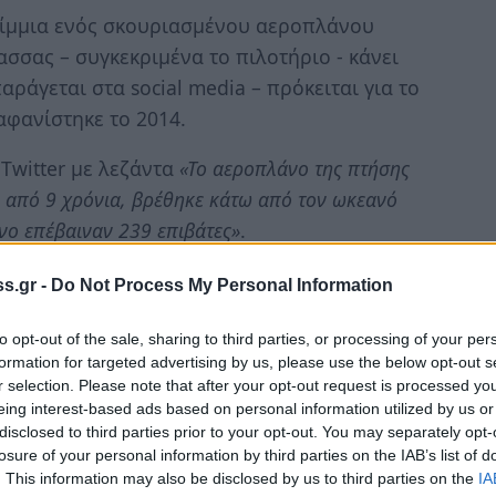
ίμμια ενός σκουριασμένου αεροπλάνου
σσας – συγκεκριμένα το πιλοτήριο - κάνει
ράγεται στα social media – πρόκειται για το
φανίστηκε το 2014.
Twitter με λεζάντα
«Το αεροπλάνο της πτήσης
 από 9 χρόνια, βρέθηκε κάτω από τον ωκεανό
νο επέβαιναν 239 επιβάτες»
.
s.gr -
Do Not Process My Personal Information
at disappeared 9 years ago has been
human skeleton. The plane had 239
to opt-out of the sale, sharing to third parties, or processing of your per
formation for targeted advertising by us, please use the below opt-out s
witter.com/STPCSPJAXj
r selection. Please note that after your opt-out request is processed y
 2, 2023
eing interest-based ads based on personal information utilized by us or
disclosed to third parties prior to your opt-out. You may separately opt-
losure of your personal information by third parties on the IAB’s list of
. This information may also be disclosed by us to third parties on the
IA
άλος που ειδησεογραφικά πρακτορεία και