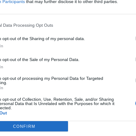
Participants
that may further disclose it to other third parties.
 πρόκειται για fake news.
που ακόμα αγνοείται). Πρόκειται για ένα
στα ανοιχτά της Ιορδανίας για να δημιουργήσει
l Data Processing Opt Outs
το AP.
o opt-out of the Sharing of my personal data.
In
at disappeared 9 years ago has been
o opt-out of the Sale of my Personal Data.
human skeleton. The plane had 239
In
twitter.com/f1FH8Wmo6o
to opt-out of processing my Personal Data for Targeted
chere)
May 2, 2023
ing.
In
o opt-out of Collection, Use, Retention, Sale, and/or Sharing
ersonal Data that Is Unrelated with the Purposes for which it
α παλιό αεροπλάνο Lockheed Martin L1011
lected.
εται από ένα βίντεο που δημοσιεύτηκε στο
Out
 μια εταιρεία καταδύσεων στην Άκαμπα.
CONFIRM