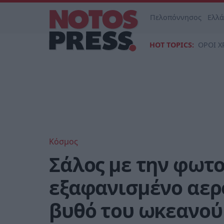
Πελοπόννησος
Ελλ
HOT TOPICS:
ΟΡΟΙ Χ
Κόσμος
Σάλος με την φωτο
εξαφανισμένο αερο
βυθό του ωκεανού