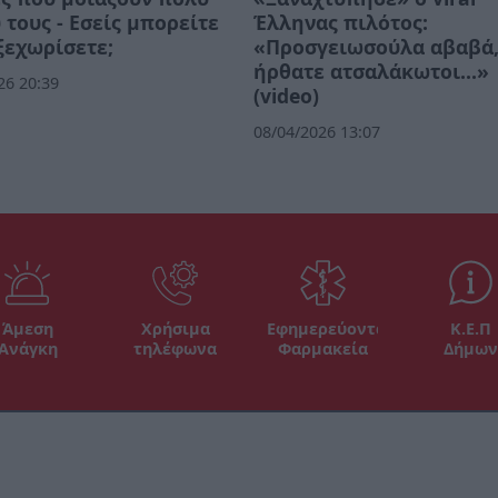
 τους - Εσείς μπορείτε
Έλληνας πιλότος:
 ξεχωρίσετε;
«Προσγειωσούλα αβαβά
ήρθατε ατσαλάκωτοι...»
26 20:39
(video)
08/04/2026 13:07
Άμεση
Χρήσιμα
Εφημερεύοντα
Κ.Ε.Π
Ανάγκη
τηλέφωνα
Φαρμακεία
Δήμων