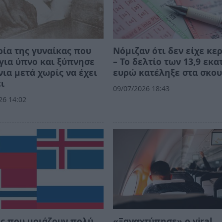
ρία της γυναίκας που
Νόμιζαν ότι δεν είχε κε
για ύπνο και ξύπνησε
– Το δελτίο των 13,9 εκατ
νια μετά χωρίς να έχει
ευρώ κατέληξε στα σκου
ι
09/07/2026 18:43
26 14:02
ς που μοιάζουν πολύ
«Ξαναχτύπησε» ο viral