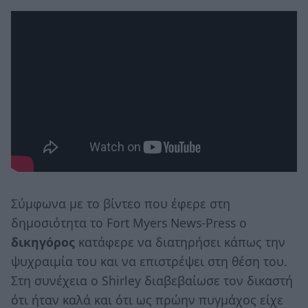
Σύμφωνα με το βίντεο που έφερε στη
δημοσιότητα το Fort Myers News-Press ο
δικηγόρος
κατάφερε να διατηρήσει κάπως την
ψυχραιμία του και να επιστρέψει στη θέση του.
Στη συνέχεια ο Shirley διαβεβαίωσε τον δικαστή
ότι ήταν καλά και ότι ως πρώην πυγμάχος είχε