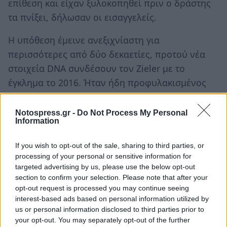
επίθεση και είχαν ξυλοκοπηθεί πριν ο δράστης
τα πνίξει, δήλωσαν οι εισαγγελείς.
Η υπόθεση έμεινε ανεξιχνίαστη για
περισσότερες από δύο δεκαετίες, προτού νέα
στοιχεία DNA συνδέσουν τον Zieler με το
έγκλημα το 2016. Ήταν ήδη προφυλακισμένος
για επίθεση στον θετό του γιο όταν του
απαγγέλθηκαν κατηγορίες για τη διπλή
Notospress.gr -
Do Not Process My Personal
Information
δολοφονία, σύμφωνα με τη
New York Post
.
If you wish to opt-out of the sale, sharing to third parties, or
Ακολουθήστε το
notospress.gr
στο Google News και
processing of your personal or sensitive information for
μάθετε πρώτοι
όλες τις ειδήσεις
targeted advertising by us, please use the below opt-out
section to confirm your selection. Please note that after your
opt-out request is processed you may continue seeing
interest-based ads based on personal information utilized by
TAGS:
ΗΠΑ
ΔΟΛΟΦΟΝΟΣ
ΦΛΟΡΙΝΤΑ
us or personal information disclosed to third parties prior to
ΘΑΝΑΤΙΚΗ ΠΟΙΝΗ
ΔΙΚΑΣΤΗΡΙΟ
ΚΟΣΜΟΣ
your opt-out. You may separately opt-out of the further