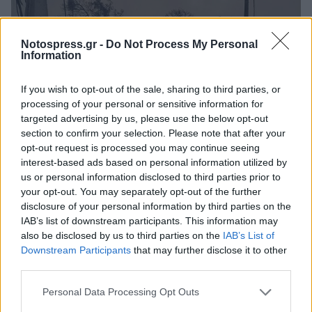
Notospress.gr -
Do Not Process My Personal
Information
If you wish to opt-out of the sale, sharing to third parties, or
processing of your personal or sensitive information for
targeted advertising by us, please use the below opt-out
section to confirm your selection. Please note that after your
Το κέντρο της Lahaina χρονολογείται από το
opt-out request is processed you may continue seeing
interest-based ads based on personal information utilized by
1700 και βρίσκεται στο Εθνικό Μητρώο
us or personal information disclosed to third parties prior to
Ιστορικών Τόπων των ΗΠΑ - κάποτε ήταν η
your opt-out. You may separately opt-out of the further
πρωτεύουσα της Χαβάης.
disclosure of your personal information by third parties on the
IAB’s list of downstream participants. This information may
also be disclosed by us to third parties on the
IAB’s List of
Η δορυφορική εταιρεία ICEYE υπολόγισε ότι
Downstream Participants
that may further disclose it to other
περίπου 1.500 κτίρια έχουν καταστραφεί στο
third parties.
γραφικό θέρετρο, το οποίο φιλοξενεί περίπου
Personal Data Processing Opt Outs
12.000 ανθρώπους.