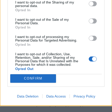
I want to opt-out of the Sharing of my
personal data.
Opted In
I want to opt-out of the Sale of my
Personal Data.
Opted In
I want to opt-out of processing my
Personal Data for Targeted Advertising.
Opted In
I want to opt-out of Collection, Use,
Retention, Sale, and/or Sharing of my
Personal Data that Is Unrelated with the
Purposes for which it was collected.
Opted Out
Η Άλις Λι, πρόεδρος του Συμβουλίου της
CONFIRM
Κομητείας Μάουι, μίλησε στο πρόγραμμα
Newsday της BBC World Service και περιέγραψε
πώς η πυρκαγιά κατέστρεψε την γραφική Front
Data Deletion
Data Access
Privacy Policy
Street, τον κεντρικό δρόμο της πόλης.