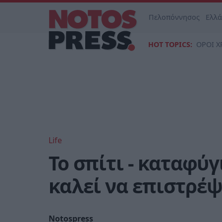
Πελοπόννησος
Ελλ
HOT TOPICS:
ΟΡΟΙ Χ
Life
Το σπίτι - καταφύγ
καλεί να επιστρέψε
Notospress