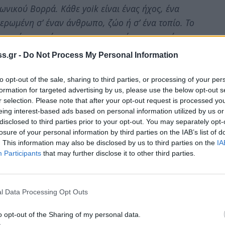
νικού Βορρά. Κάθε yoik είναι ένας ήχος, ένα
ρωμένη σ’ έναν άνθρωπο, ζώο ή σ’ ένα τοπίο. Το
ο οποίο αναφέρεται, χρησιμοποιώντας τους ήχους
s.gr -
Do Not Process My Personal Information
της μουσικής την αύρα ανθρώπων και
to opt-out of the sale, sharing to third parties, or processing of your per
ρει στον υλικό, σύγχρονο κόσμο,
formation for targeted advertising by us, please use the below opt-out s
υσικά υλικά, κάτι από την ψυχή του ορεινού
r selection. Please note that after your opt-out request is processed y
eing interest-based ads based on personal information utilized by us or
να Ζερβουδάκη, επικεφαλής αρχιτέκτονας του
disclosed to third parties prior to your opt-out. You may separately opt-
ει την απορία για το ιδιαίτερο αυτό όνομα
losure of your personal information by third parties on the IAB’s list of
. This information may also be disclosed by us to third parties on the
IA
Participants
that may further disclose it to other third parties.
 τον δρόμο, εντάσσεται έτσι με το χαμηλό
l Data Processing Opt Outs
είναι εντυπωσιακό το γεγονός ότι ακόμη και
o opt-out of the Sharing of my personal data.
το σπίτι δεν χάνεται η συνολική θέα του