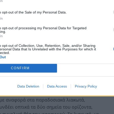
In
o opt-out of the Sale of my Personal Data.
νικός σχεδιασμός της κατοικίας. Οπως εξηγεί
In
πιτιού ήθελε ένα χειμερινό καταφύγιο με
to opt-out of processing my Personal Data for Targeted
μοποιούσε άλλοτε μόνος και άλλοτε με την
ing.
In
o opt-out of Collection, Use, Retention, Sale, and/or Sharing
τασκευή με τρία διακριτά τμήματα που
ersonal Data that Is Unrelated with the Purposes for which it
lected.
τό» (η είσοδος του σπιτιού), «το
Out
ιού) και «τα δωμάτια» (ο χώρος των δύο
CONFIRM
Data Deletion
Data Access
Privacy Policy
ωτό», αιωρείται πάνω από την παλιά αυλή.
, με αναφορά στα παραδοσιακά λιακωτά,
υνδέει οπτικά τα δύο σημεία του ορίζοντα,
η συνολική θέα του φαραγγιού. Το λιακωτό, με