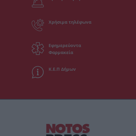
Χρήσιμα τηλέφωνα
Εφημερεύοντα
Φαρμακεία
Κ.Ε.Π Δήμων