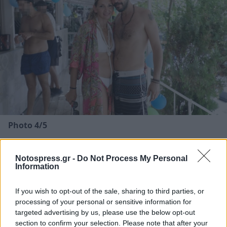
Photo 4/5
Η Φανή Χαλκιά με τον Πάνο Μουζουράκη/ NDP
Notospress.gr -
Do Not Process My Personal
Information
If you wish to opt-out of the sale, sharing to third parties, or
processing of your personal or sensitive information for
targeted advertising by us, please use the below opt-out
section to confirm your selection. Please note that after your