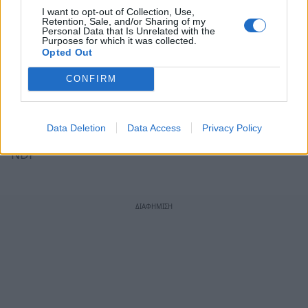
I want to opt-out of Collection, Use,
Retention, Sale, and/or Sharing of my
Personal Data that Is Unrelated with the
Purposes for which it was collected.
Opted Out
CONFIRM
Photo 5/5
Data Deletion
Data Access
Privacy Policy
Η Ολυμπιονίκης ήταν η πιο περήφανη μανούλα/
NDP