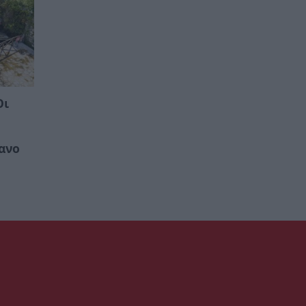
Οι
ανο