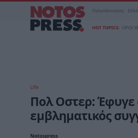
Πελοπόννησος
Ελλ
HOT TOPICS:
ΟΡΟΙ Χ
Life
Πολ Οστερ: Έφυγε 
εμβληματικός συγ
Notospress