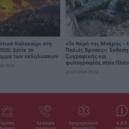
στικό Καλοκαίρι στη
«Το Νερό της Μνήμης – 
026: Δείτε το
Παλιές Βρύσες»: Έκθεση
αμμα των εκδηλώσεων
ζωγραφικής και
φωτογραφίας στον Πλάτ
26 19:41
21/07/2026 19:52
Άμεση
Χρήσιμα
Εφημερεύοντα
Κ.Ε.Π
Ανάγκη
τηλέφωνα
Φαρμακεία
Δήμων