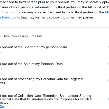
disclosed to third parties prior to your opt-out. You may separately opt-
ηκαν σε έναν ενιαίο τόμο. Εχει αναφερθεί
losure of your personal information by third parties on the IAB’s list of
 μυθιστορήματα της πόλης της Νέας Υόρκης
. This information may also be disclosed by us to third parties on the
IA
Participants
that may further disclose it to other third parties.
ork Times.
ι έργα που έχουν αποσπάσει διθυραμβικές
το «Leviathan» (1992), που μιλά έναν
l Data Processing Opt Outs
φίλου του, ο οποίος ανατινάχθηκε ενώ
o opt-out of the Sharing of my personal data.
f Illusions» (2002).
In
αμβάνεται το «Hand to Mouth» (1997) και το
o opt-out of the Sale of my Personal Data.
In
φικά σενάρια, μερικά από τα οποία
to opt-out of processing my Personal Data for Targeted
ing.
In
o opt-out of Collection, Use, Retention, Sale, and/or Sharing
ersonal Data that Is Unrelated with the Purposes for which it
ος μεταξύ δύο ξένων αλλά με όρους
lected.
Out