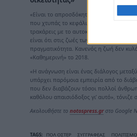
«Είναι το απροσδόκητο που συμβαίνει σ
που χτυπάς το κεφάλι σου στην πόρτα, γ
τρακάρεις με το αυτοκίνητο. Αυτό που πρ
είναι ότι στις ζωές των ανθρώπων συμβ
πραγματικότητα. Κανενός η ζωή δεν κυλά
«Καθημερινή» το 2018.
«Η ανάγνωση είναι ένας διάλογος μεταξύ
υπάρχει παρόμοια εμπειρία από το διάβα
που δεν διαβάζουν τόσοι πολλοί άνθρωπο
καθόλου απαισιόδοξος γι’ αυτό», τόνιζε 
Ακολουθήστε το
notospress.gr
στο Google N
TAGS:
ΠΟΛ ΟΣΤΕΡ
ΣΥΓΓΡΑΦΕΑΣ
ΠΟΛΙΤΙΣΜ