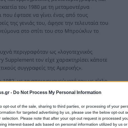
καετία του 1980 με τη μεταμοντέρνα
 που έφτασε να γίνει ένας από τους
ίς της γενιάς του, άφησε την τελευταία του
νεύμονα στο σπίτι του στο Μπρούκλιν το
συχνά περιγραφόταν ως «λογοτεχνικός
ry Supplement τον είχε χαρακτηρίσει κάποτε
τικούς συγγραφείς της Αμερικής».
ο 1982, με τα απομνημονεύματά του με τίτλο
όρημα για την απόμακρη σχέση του με τον
s.gr -
Do Not Process My Personal Information
το του μυθιστόρημα, «City of Glass»,
οθεί από μια μικρή εταιρεία στην Καλιφόρνια
to opt-out of the sale, sharing to third parties, or processing of your per
formation for targeted advertising by us, please use the below opt-out s
r selection. Please note that after your opt-out request is processed y
eing interest-based ads based on personal information utilized by us or
διάσημης «Τριλογίας της Νέας Υόρκης», τριών