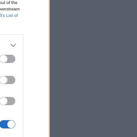
out of the
 downstream
B’s List of