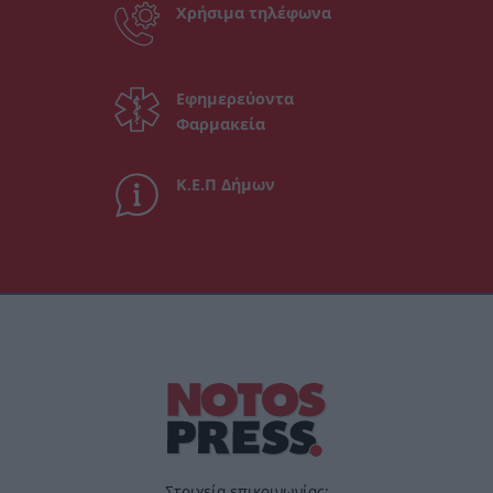
Χρήσιμα τηλέφωνα
Εφημερεύοντα
Φαρμακεία
Κ.Ε.Π Δήμων
Στοιχεία επικοινωνίας: