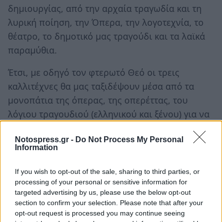
δημιουργίας, από την αρχαία τραγωδία και τη
λυρική ποίηση, την Όπερα, την λογοτεχνία, το
θέατρο, το δημοτικό μας τραγούδι και τα λαϊκά
παραμύθια.
Έτσι, με οδηγό τον φτερωτό Θεό οι τρεις
καλλιτέχνες θα μας ταξιδέψουν μέσα από τα
μονοπάτια της όπερας, της οπερέττας, του
λόγιου τραγουδιού (ελληνικού και ξένου) για να
γνωρίσουμε έρωτες ανεκπλήρωτους, έρωτες
Notospress.gr -
Do Not Process My Personal
καταραμένους, έρωτες εφήμερους… μα και
Information
παντοτινούς, σε μια εκδήλωση ξεχωριστή,
αφιερωμένη στην αξεπέραστη Μαρία Κάλλας.
If you wish to opt-out of the sale, sharing to third parties, or
processing of your personal or sensitive information for
Ακολουθήστε το
notospress.gr
στο Google News και
targeted advertising by us, please use the below opt-out
section to confirm your selection. Please note that after your
μάθετε πρώτοι
όλες τις ειδήσεις
opt-out request is processed you may continue seeing