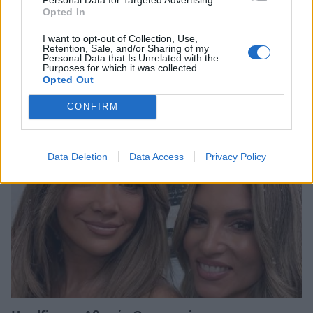
Opted In
I want to opt-out of Collection, Use,
Retention, Sale, and/or Sharing of my
Personal Data that Is Unrelated with the
Purposes for which it was collected.
Σχετικά Άρθρα
Opted Out
CONFIRM
Data Deletion
Data Access
Privacy Policy