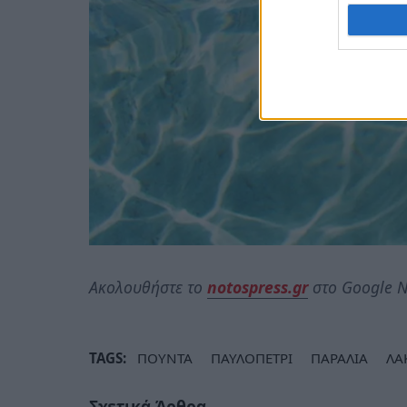
Ακολουθήστε το
notospress.gr
στο Google N
TAGS:
ΠΟΥΝΤΑ
ΠΑΥΛΟΠΕΤΡΙ
ΠΑΡΑΛΙΑ
ΛΑ
Σχετικά Άρθρα