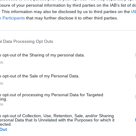
losure of your personal information by third parties on the IAB’s list of
, πλησίον της παραλίας του Παυλοπετρίου,
. This information may also be disclosed by us to third parties on the
IA
ς. Μέσα από το χωριό σε σημείο που
Participants
that may further disclose it to other third parties.
ξεκινά επίσης μικρός δρόμος που συνδέεται
νο σημείο.
l Data Processing Opt Outs
καταλάβεις τον χρόνο…
o opt-out of the Sharing of my personal data.
In
o opt-out of the Sale of my Personal Data.
In
to opt-out of processing my Personal Data for Targeted
ing.
In
o opt-out of Collection, Use, Retention, Sale, and/or Sharing
ersonal Data that Is Unrelated with the Purposes for which it
lected.
Out