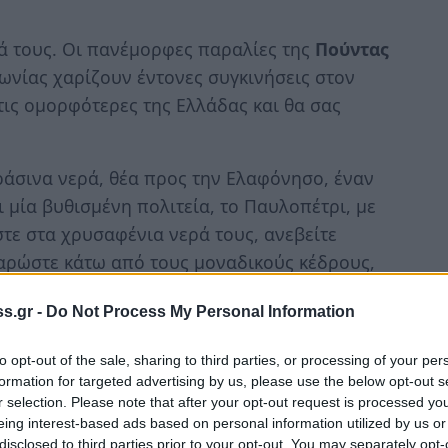
ά τους. Οι πανέμορφες παραλίες της
Πούντας
νίας χαρίζουν έντονες συγκινήσεις στον
τις ομορφότερες της Ελλάδας και θα σας
ράσινα νερά, θέα προς την Ελαφόνησο, έναν
 μία βυθισμένη πολιτεία, το Παυλοπέτρι, με
στε στα χρυσαφένια νερά τους, ανεβείτε
αρώστε κάτω από τους μοναδικούς κέδρους,
 περπατήστε στο κανάλι που συνδέει την
s.gr -
Do Not Process My Personal Information
 νεκτροταφείο, και αποτελεί δρόμο ηλικίας
to opt-out of the sale, sharing to third parties, or processing of your per
formation for targeted advertising by us, please use the below opt-out s
ετρίου βρίσκονται δίπλα στα Βιγκλάφια και
r selection. Please note that after your opt-out request is processed y
ίπλα ακριβώς στο μικρό λιμανάκι που φεύγει
eing interest-based ads based on personal information utilized by us or
disclosed to third parties prior to your opt-out. You may separately opt-
ραλία της Πούντας και ξεκινά ένας μικρός