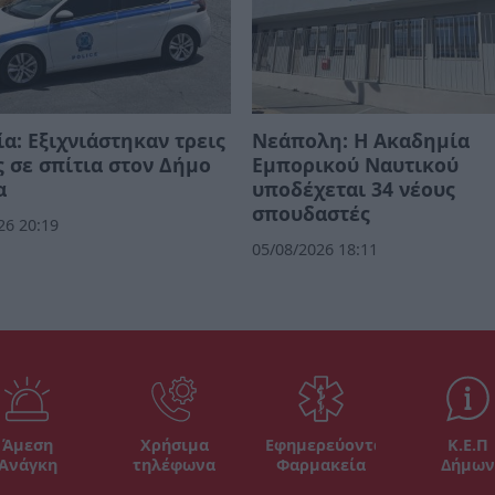
α: Εξιχνιάστηκαν τρεις
Νεάπολη: Η Ακαδημία
 σε σπίτια στον Δήμο
Εμπορικού Ναυτικού
α
υποδέχεται 34 νέους
σπουδαστές
26 20:19
05/08/2026 18:11
Άμεση
Χρήσιμα
Εφημερεύοντα
Κ.Ε.Π
Ανάγκη
τηλέφωνα
Φαρμακεία
Δήμων