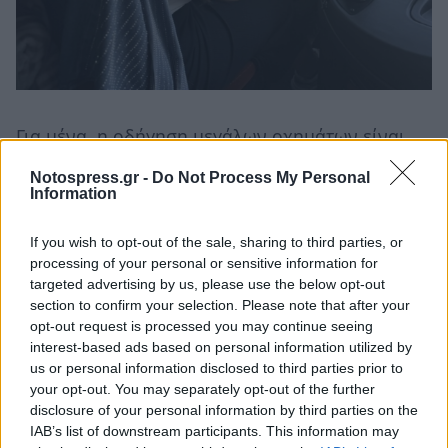
Για μένα, η οδήγηση μεγάλων οχημάτων είναι
ελευθερία, υπευθυνότητα και δύναμη. Νιώθω
Notospress.gr -
Do Not Process My Personal
ότι έχω τον έλεγχο και ότι κάνω κάτι που σπάνια
Information
τολμούν γυναίκες και αυτό με γεμίζει
If you wish to opt-out of the sale, sharing to third parties, or
περηφάνια. Δεν αισθάνθηκα ούτε λεπτό, πως
processing of your personal or sensitive information for
χρειάζεται να αλλάξω τον εαυτό μου για να
targeted advertising by us, please use the below opt-out
κάνω αυτή τη δουλειά. Όταν δεν εργάζομαι,
section to confirm your selection. Please note that after your
opt-out request is processed you may continue seeing
ντύνομαι όπως κάθε άλλη νέα κοπέλα. Η
interest-based ads based on personal information utilized by
εμφάνισή μου δεν με καθορίζει, η συμπεριφορά
us or personal information disclosed to third parties prior to
και η ικανότητά μου πίσω από το τιμόνι, είναι
your opt-out. You may separately opt-out of the further
disclosure of your personal information by third parties on the
που με ξεχωρίζουν», υπογραμμίζει.
IAB’s list of downstream participants. This information may