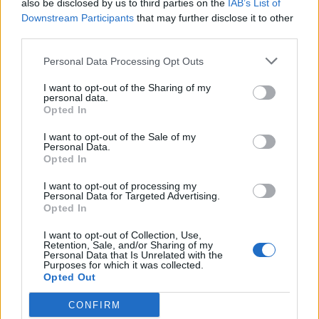
also be disclosed by us to third parties on the
IAB’s List of
«Θέλω να εξελιχθώ επαγγελματικά, ίσως και να
Downstream Participants
that may further disclose it to other
third parties.
οδηγήσω σε
διεθνείς διαδρομές
. Το βασικότερο
όμως που θέλω, είναι να βοηθήσω να σπάσουν
Personal Data Processing Opt Outs
τα στερεότυπα γύρω από τις γυναίκες στα
I want to opt-out of the Sharing of my
“αντρικά” επαγγέλματα», τονίζει η νεαρή οδηγός.
personal data.
Opted In
Ακολουθήστε το
notospress.gr
στο Google News και
I want to opt-out of the Sale of my
μάθετε πρώτοι
όλες τις ειδήσεις
Personal Data.
Opted In
I want to opt-out of processing my
Personal Data for Targeted Advertising.
TAGS:
ΟΔΗΓΟΣ
ΓΥΝΑΙΚΑ
ΓΥΝΑΙΚΑ ΟΔΗΓΟΣ
Opted In
ΛΕΩΦΟΡΕΙΟ
I want to opt-out of Collection, Use,
Retention, Sale, and/or Sharing of my
Personal Data that Is Unrelated with the
Purposes for which it was collected.
Opted Out
CONFIRM