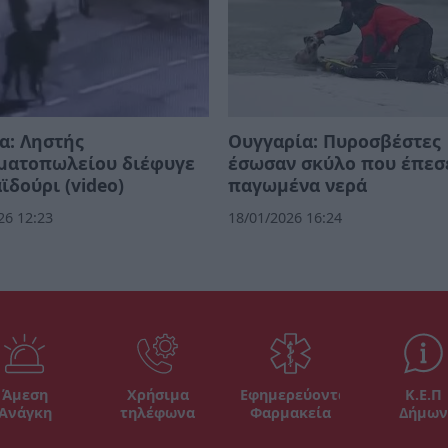
α: Ληστής
Ουγγαρία: Πυροσβέστες
ματοπωλείου διέφυγε
έσωσαν σκύλο που έπεσ
ϊδούρι (video)
παγωμένα νερά
26 12:23
18/01/2026 16:24
Άμεση
Χρήσιμα
Εφημερεύοντα
Κ.Ε.Π
Ανάγκη
τηλέφωνα
Φαρμακεία
Δήμων