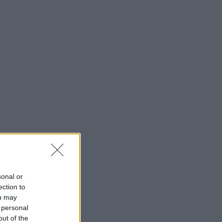
sonal or
ection to
ou may
 personal
out of the