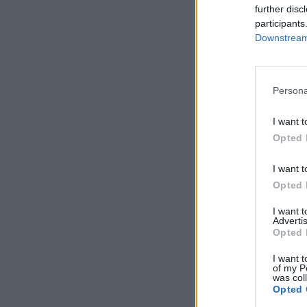
further disc
participants
Downstream 
Persona
I want t
Opted 
I want t
Opted 
I want 
Advertis
Opted 
I want t
of my P
was col
Opted 