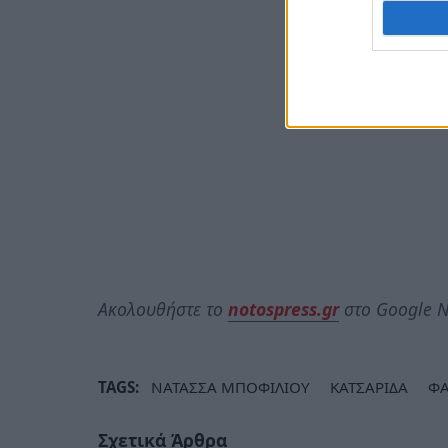
Ακολουθήστε το
notospress.gr
στο Google N
TAGS:
ΝΑΤΑΣΣΑ ΜΠΟΦΙΛΙΟΥ
ΚΑΤΣΑΡΙΔΑ
ΦΑ
Σχετικά Άρθρα