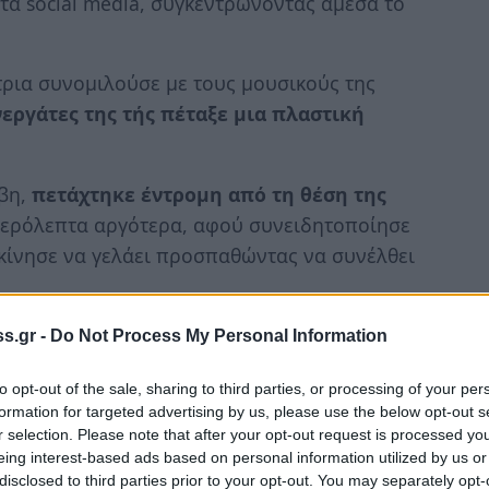
τα social media, συγκεντρώνοντας άμεσα το
τρια συνομιλούσε με τους μουσικούς της
νεργάτες της τής πέταξε μια πλαστική
βη,
πετάχτηκε έντρομη από τη θέση της
υτερόλεπτα αργότερα, αφού συνειδητοποίησε
εκίνησε να γελάει προσπαθώντας να συνέλθει
δια γελώντας
, στο βίντεο που ανέβηκε στο
s.gr -
Do Not Process My Personal Information
to opt-out of the sale, sharing to third parties, or processing of your per
formation for targeted advertising by us, please use the below opt-out s
r selection. Please note that after your opt-out request is processed y
eing interest-based ads based on personal information utilized by us or
disclosed to third parties prior to your opt-out. You may separately opt-