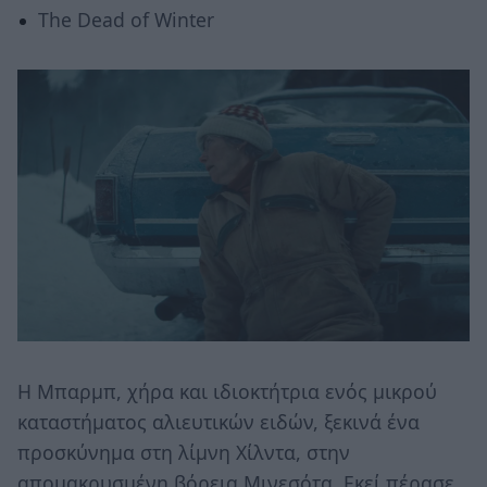
The Dead of Winter
Η Mπαρμπ, χήρα και ιδιοκτήτρια ενός μικρού
καταστήματος αλιευτικών ειδών, ξεκινά ένα
προσκύνημα στη λίμνη Χίλντα, στην
απομακρυσμένη βόρεια Μινεσότα. Εκεί πέρασε