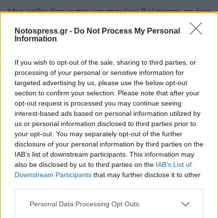
Μια καθηγήτρια πανεπιστημίου βρίσκεται σε ένα
προσωπικό και επαγγελματικό σταυροδρόμι,
Notospress.gr -
Do Not Process My Personal
όταν μια δημοφιλής φοιτήτρια καταγγέλλει έναν
Information
από τους συναδέλφους της και ένα σκοτεινό
If you wish to opt-out of the sale, sharing to third parties, or
μυστικό από το δικό της παρελθόν απειλεί να
processing of your personal or sensitive information for
έρθει στο φως.
targeted advertising by us, please use the below opt-out
section to confirm your selection. Please note that after your
opt-out request is processed you may continue seeing
Διάρκεια: 139′
interest-based ads based on personal information utilized by
us or personal information disclosed to third parties prior to
Είδος: Δράμα, Ψυχολογικό Θρίλερ
your opt-out. You may separately opt-out of the further
Σκηνοθεσία: Luca Guadagnino
disclosure of your personal information by third parties on the
IAB’s list of downstream participants. This information may
Πρωταγωνιστούν: Julia Roberts, Ayo
also be disclosed by us to third parties on the
IAB’s List of
Edebiri, Andrew Garfield, Michael
Downstream Participants
that may further disclose it to other
third parties.
Stuhlbarg, Chloë Sevigny
Personal Data Processing Opt Outs