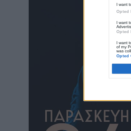
I want t
Opted 
I want 
Advertis
Opted 
I want t
of my P
was col
Opted 