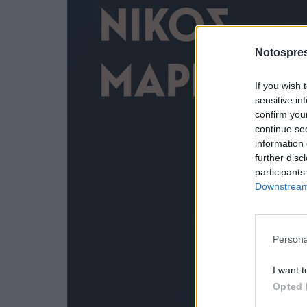
Notospres
If you wish 
sensitive in
confirm you
continue se
information 
further disc
participants
Downstream 
Persona
I want t
Opted 