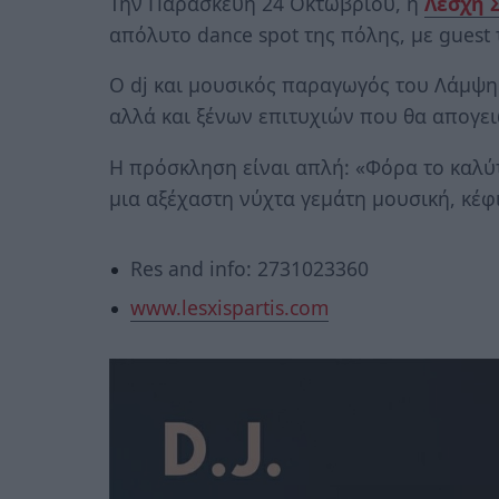
Την Παρασκευή 24 Οκτωβρίου, η
Λέσχη 
απόλυτο dance spot της πόλης, με guest
Ο dj και μουσικός παραγωγός του Λάμψη 
αλλά και ξένων επιτυχιών που θα απογει
Η πρόσκληση είναι απλή: «Φόρα το καλύ
μια αξέχαστη νύχτα γεμάτη μουσική, κέφι
Res and info: 2731023360
www.lesxispartis.com