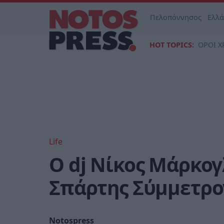
Πελοπόννησος
Ελλ
HOT TOPICS:
ΟΡΟΙ Χ
Life
Ο dj Νίκος Μάρκογ
Σπάρτης Σύμμετρο
Notospress