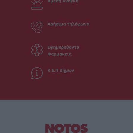
Άμεση Ανάγκη
Χρήσιμα τηλέφωνα
Εφημερεύοντα
Φαρμακεία
Κ.Ε.Π Δήμων