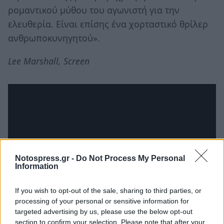
ρομαντικού μύθου του αγωνιστή για την
ελευθερία. Είναι επίσης ένα χορταστικό θρίλερ
ανθρωποκυνηγητού».
Lee Marshall, Screen
Notospress.gr -
Do Not Process My Personal
Information
If you wish to opt-out of the sale, sharing to third parties, or
processing of your personal or sensitive information for
targeted advertising by us, please use the below opt-out
Ακολουθήστε το
notospress.gr
στο Google News και
section to confirm your selection. Please note that after your