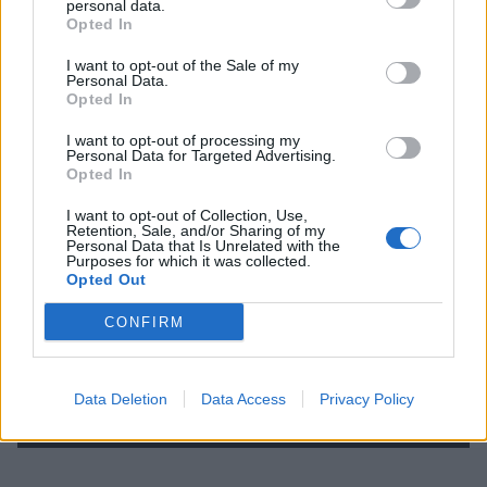
personal data.
αμέσως το στίγμα της έντασης. Ο Ανδρέας δεν
Opted In
μίλησε απλώς σαν ένας παίκτης που βγήκε στον
I want to opt-out of the Sale of my
τάκο, αλλά σαν κάποιος που ένιωσε πως η
Personal Data.
Opted In
προσπάθειά του μέσα στην ομάδα δεν
αναγνωρίστηκε την ώρα που έπρεπε.
I want to opt-out of processing my
Personal Data for Targeted Advertising.
Opted In
I want to opt-out of Collection, Use,
Retention, Sale, and/or Sharing of my
Personal Data that Is Unrelated with the
Purposes for which it was collected.
Opted Out
CONFIRM
Data Deletion
Data Access
Privacy Policy