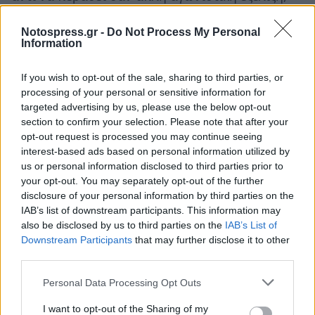
έμοιαζε για εκείνον με αχαριστία από
Notospress.gr -
Do Not Process My Personal
ανθρώπους που περίμενε να τον δουν αλλιώς.
Information
Η πικρία για την μπλε μπριγάδα
If you wish to opt-out of the sale, sharing to third parties, or
processing of your personal or sensitive information for
targeted advertising by us, please use the below opt-out
Μιλώντας στην κάμερα, ο Ανδρέας έδειξε
section to confirm your selection. Please note that after your
ξεκάθαρα πως δεν είχε χωνέψει το αποτέλεσμα.
opt-out request is processed you may continue seeing
Η απογοήτευσή του δεν είχε να κάνει μόνο με
interest-based ads based on personal information utilized by
us or personal information disclosed to third parties prior to
την υποψηφιότητα, αλλά και με το γεγονός ότι
your opt-out. You may separately opt-out of the further
περίμενε μια διαφορετική στάση από τους
disclosure of your personal information by third parties on the
συμπαίκτες του. «Δεν νιώθω καλά που έχω τη
IAB’s list of downstream participants. This information may
also be disclosed by us to third parties on the
IAB’s List of
μαύρη ποδιά. Ήθελα πόντους για την μπλε
Downstream Participants
that may further disclose it to other
μπριγάδα. Νόμιζα ότι δεν θα με ψηφίσουν τα
third parties.
παιδιά για όλα αυτά που έκανα για την μπλε
Personal Data Processing Opt Outs
μπριγάδα. Όλα αυτά είναι μια μεγάλη σαλάτα
που δεν τρώγεται», είπε. Η ατάκα του έδωσε
I want to opt-out of the Sharing of my