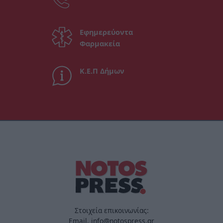
Εφημερεύοντα
Φαρμακεία
Κ.Ε.Π Δήμων
Στοιχεία επικοινωνίας:
Email. info@notospress.gr