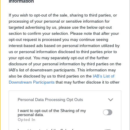
Information
«Πάω να φύγω και λέω: "Κάτσε να ρίξω μια
If you wish to opt-out of the sale, sharing to third parties, or
τελευταία ματιά στα φιλαράκια μου". Τους
processing of your personal or sensitive information for
κοιτάω, τους τραβάω μία φωτογραφία με το
targeted advertising by us, please use the below opt-out
section to confirm your selection. Please note that after your
μυαλό μου και αποχωρώ πολύ, πολύ
opt-out request is processed you may continue seeing
χαρούμενος από το
MasterChef
.
Είναι δάκρυα
interest-based ads based on personal information utilized by
χαράς
».
us or personal information disclosed to third parties prior to
your opt-out. You may separately opt-out of the further
disclosure of your personal information by third parties on the
Ακολουθήστε το
notospress.gr
στο Google News και
IAB’s list of downstream participants. This information may
μάθετε πρώτοι
όλες τις ειδήσεις
also be disclosed by us to third parties on the
IAB’s List of
Downstream Participants
that may further disclose it to other
third parties.
TAGS:
MASTERCHEF
MASTERCHEF GREECE
Personal Data Processing Opt Outs
MASTERCHEF 2026
MASTERCHEF 10
ΔΙΑΓΩΝΙΣΜΟΣ
I want to opt-out of the Sharing of my
personal data.
ΜΑΓΕΙΡΙΚΗ
ΜΠΡΙΓΑΔΕΣ
ΛΕΩΝΙΔΑΣ ΚΟΥΤΣΟΠΟΥΛΟΣ
Opted In
ΠΑΝΟΣ ΙΩΑΝΝΙΔΗΣ
ΣΩΤΗΡΗΣ ΚΟΝΤΙΖΑΣ