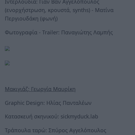
Ιντερλούδια: Γιαν Βαν Αγγελόπουλος
(ενορχήστρωση, κρουστά, synths) - Ματίνα
Περγιουδάκη (φωνή)
Φωτογραφία - Trailer: Παναγιώτης Λαμπής
Μακιγιάζ: Γεωργία Μαυρίκη
Graphic Design: Ηλίας Πανταλέων
Κατασκευή σκηνικού: sickmyduck.lab
Τράπουλα ταρώ: Σπύρος Αγγελόπουλος