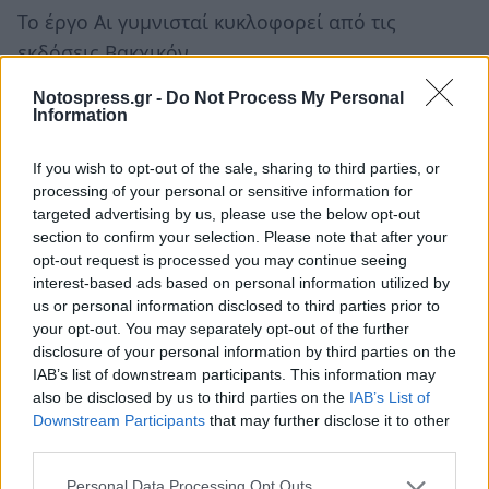
Το έργο Αι γυμνισταί κυκλοφορεί από τις
εκδόσεις Βακχικόν.
Notospress.gr -
Do Not Process My Personal
ΤΙΜΕΣ ΕΙΣΙΤΗΡΙΩΝ:
Information
Online προπώληση 13 € / Ταμείο 15 €.
If you wish to opt-out of the sale, sharing to third parties, or
processing of your personal or sensitive information for
Προπώληση εισιτηρίων:
targeted advertising by us, please use the below opt-out
section to confirm your selection. Please note that after your
more.com
opt-out request is processed you may continue seeing
interest-based ads based on personal information utilized by
Η παράσταση θα παιχθεί και στο Ανοιχτό
us or personal information disclosed to third parties prior to
Θέατρο Μεσολογγίου στις 20.8 καθώς και σε
your opt-out. You may separately opt-out of the further
disclosure of your personal information by third parties on the
πολλές ακόμη περιοχές.
IAB’s list of downstream participants. This information may
also be disclosed by us to third parties on the
IAB’s List of
Downstream Participants
that may further disclose it to other
third parties.
Personal Data Processing Opt Outs