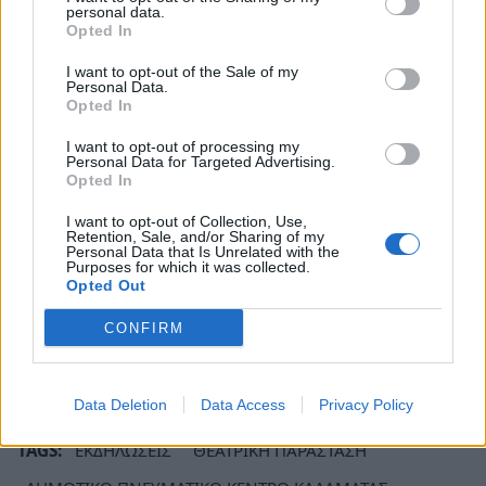
personal data.
σκηνοθεσία του Γιώργου Λαζάνη. Το 1988
Opted In
παρουσιάστηκε στο ραδιόφωνο σε σκηνοθεσία
I want to opt-out of the Sale of my
Βασίλη Νικολαΐδη, με τον Βασίλη
Personal Data.
Opted In
Παπαβασιλείου, τον Γιάννη Μπέζο , τη Ναταλία
Τσαλίκη , τον Αλέξανδρο Αντωνόπουλο κ.α Ο
I want to opt-out of processing my
Personal Data for Targeted Advertising.
Ράντοβαν Ίβσικ πέθανε το 2009 στο Ζάγκρεμπ.
Opted In
Η παράσταση έχει είσοδο με κουπόνι ενίσχυσης
I want to opt-out of Collection, Use,
Retention, Sale, and/or Sharing of my
10 ευρώ
και μειωμένο
8 ευρώ
για μαθητές,
Personal Data that Is Unrelated with the
Purposes for which it was collected.
ανέργους , πολύτεκνους.
Opted Out
CONFIRM
Ακολουθήστε το
notospress.gr
στο Google News και
μάθετε πρώτοι
όλες τις ειδήσεις
Data Deletion
Data Access
Privacy Policy
TAGS:
ΕΚΔΗΛΩΣΕΙΣ
ΘΕΑΤΡΙΚΗ ΠΑΡΑΣΤΑΣΗ