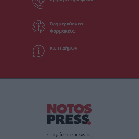
Εφημερεύοντα
Φαρμακεία
Κ.Ε.Π Δήμων
Στοιχεία επικοινωνίας: