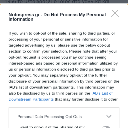
1956 το μεταφράζει ο ίδιος στα γαλλικά και
παίζεται στο γαλλικό ραδιόφωνο. Το 1958
Notospress.gr -
Do Not Process My Personal
διαβάζεται από τον ηθοποιό Μισέλ Μπουκέ στο
Information
φεστιβάλ της Αβινιόν. Παρουσιάζεται ξανά από
νέους ηθοποιούς στη γαλλική επαρχία στο
If you wish to opt-out of the sale, sharing to third parties, or
processing of your personal or sensitive information for
δάσος μπροστά στο κάστρο του Μαρκήσιου Ντε
targeted advertising by us, please use the below opt-out
Σαντ. Το 1979 γίνεται όπερα και παίζεται στο
section to confirm your selection. Please note that after your
Μπορντώ. Το 1980 παίζεται στο Εθνικό Θέατρο
opt-out request is processed you may continue seeing
interest-based ads based on personal information utilized by
του Ζάκρεμπ στη Γιουγκοσλαβία[U1] με τεράστια
us or personal information disclosed to third parties prior to
επιτυχία. Το 1981 παρουσιάζεται ξανά στο
your opt-out. You may separately opt-out of the further
Παρίσι σε σκηνοθεσία της Ντομινίκ Βεργιέ με
disclosure of your personal information by third parties on the
IAB’s list of downstream participants. This information may
έναν θίασο νέων ηθοποιών, επίσης με μεγάλη
also be disclosed by us to third parties on the
IAB’s List of
επιτυχία.
Downstream Participants
that may further disclose it to other
third parties.
Το 1982 μεταφράστηκε στα ελληνικά από την
Personal Data Processing Opt Outs
Μπίλη Βέμη και τον Βασίλη Νικολαΐδη και
παίχτηκε το 1983 στο Θέατρο Τέχνης, σε
I want to opt-out of the Sharing of my