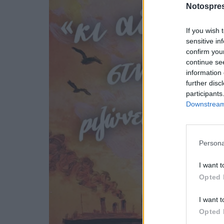
Notospres
If you wish 
sensitive in
confirm you
continue se
information 
further disc
participants
Downstream 
Persona
I want t
Opted 
I want t
Opted 