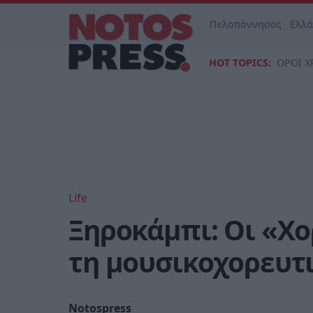
Πελοπόννησος
Ελλ
HOT TOPICS:
ΟΡΟΙ Χ
Life
Ξηροκάμπι: Οι «Χ
τη μουσικοχορευτ
Notospress