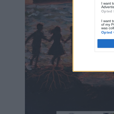
I want 
Advertis
Opted 
I want t
of my P
was col
Opted 