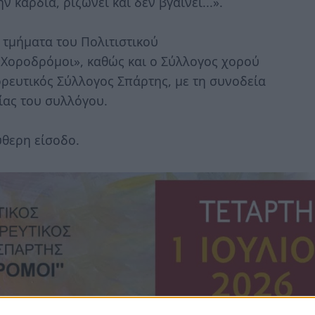
 καρδιά, ριζώνει και δεν βγαίνει...».
τμήματα του Πολιτιστικού
Χοροδρόμοι», καθώς και ο Σύλλογος χορού
ορευτικός Σύλλογος Σπάρτης, με τη συνοδεία
ίας του συλλόγου.
θερη είσοδο.