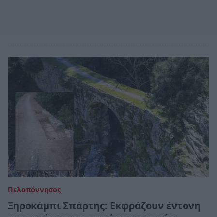
Πελοπόννησος
Ξηροκάμπι Σπάρτης: Εκφράζουν έντονη