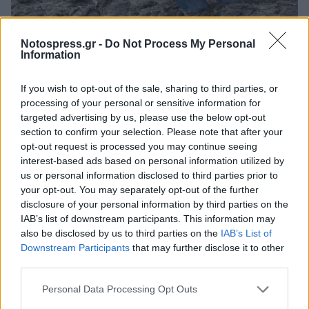
Notospress.gr -
Do Not Process My Personal
Πελοπόννησος
Information
Λακωνία: Ο αγρότης που έθαψε ζωντανά
τα παιδιά του γιατί «ήταν
If you wish to opt-out of the sale, sharing to third parties, or
αρρωστιάρικα»
processing of your personal or sensitive information for
targeted advertising by us, please use the below opt-out
20 Οκτωβρίου 2025 20:25
section to confirm your selection. Please note that after your
opt-out request is processed you may continue seeing
interest-based ads based on personal information utilized by
us or personal information disclosed to third parties prior to
your opt-out. You may separately opt-out of the further
disclosure of your personal information by third parties on the
IAB’s list of downstream participants. This information may
also be disclosed by us to third parties on the
IAB’s List of
Downstream Participants
that may further disclose it to other
third parties.
Personal Data Processing Opt Outs