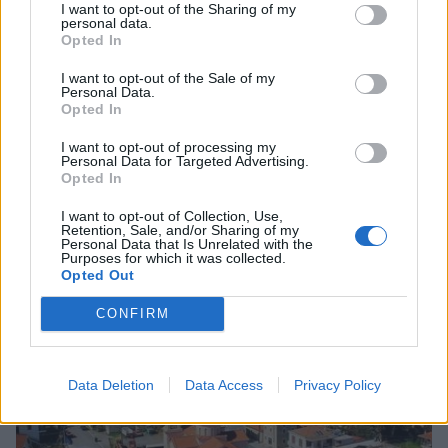
I want to opt-out of the Sharing of my
personal data.
Opted In
Πελοπόννησος
I want to opt-out of the Sale of my
Personal Data.
Ετήσιο Μνημόσυνο υπέρ των Ευεργετών
Opted In
της Δ.Ε. Φάριδας και αγώνες στο
I want to opt-out of processing my
Ξηροκάμπι
Personal Data for Targeted Advertising.
Opted In
06 Οκτωβρίου 2025 10:10
I want to opt-out of Collection, Use,
Retention, Sale, and/or Sharing of my
Personal Data that Is Unrelated with the
Purposes for which it was collected.
Opted Out
CONFIRM
Data Deletion
Data Access
Privacy Policy