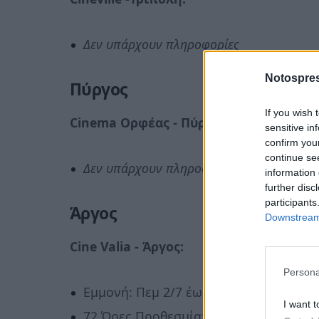
Δεν υπάρχουν πληροφορίες
Notospres
Πύργος
If you wish 
Cinema Ορφέας - Πύργο:
sensitive in
confirm you
continue se
Δεν υπάρχουν πληροφορίες
information 
further disc
participants
Άργος
Downstream 
Cine Valia -
Άργος:
Persona
Εμμονή: Πεμ 2/7 έως Παρ 3/7 & Κυρ 5/
I want t
72 Ώρες Προθεσμία: Πεμ 2/7 έως Παρ 3