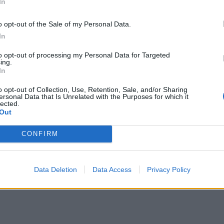
In
o opt-out of the Sale of my Personal Data.
In
to opt-out of processing my Personal Data for Targeted
ing.
In
o opt-out of Collection, Use, Retention, Sale, and/or Sharing
ersonal Data that Is Unrelated with the Purposes for which it
7 22:45
lected.
Out
30
CONFIRM
ς Τετ 8/7 22:45
Data Deletion
Data Access
Privacy Policy