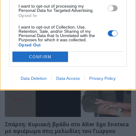
I want to opt-out of processing my
Personal Data for Targeted Advertising.
Σπάρτη: Οι Hermaphrodite's Child στο Retro
Opted In
Music Bar
I want to opt-out of Collection, Use,
20/06/2026 11:53
Retention, Sale, and/or Sharing of my
Personal Data that Is Unrelated with the
Purposes for which it was collected.
Opted Out
CONFIRM
Data Deletion
Data Access
Privacy Policy
Σπάρτη: Κυριακή βράδυ στο Alter Ego Enoteca
με αφιέρωμα στις μελωδίες του Γιώργου