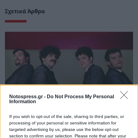
Σχετικά Άρθρα
Notospress.gr -
Do Not Process My Personal
Information
Σπάρτη: Οι Hermaphrodite's Child στο Retro
If you wish to opt-out of the sale, sharing to third parties, or
Music Bar
processing of your personal or sensitive information for
targeted advertising by us, please use the below opt-out
20/06/2026 11:53
section to confirm your selection. Please note that after your