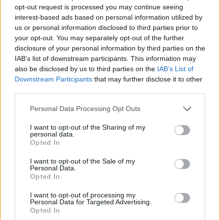
opt-out request is processed you may continue seeing
interest-based ads based on personal information utilized by
us or personal information disclosed to third parties prior to
your opt-out. You may separately opt-out of the further
disclosure of your personal information by third parties on the
IAB’s list of downstream participants. This information may
also be disclosed by us to third parties on the
IAB’s List of
Downstream Participants
that may further disclose it to other
third parties.
Personal Data Processing Opt Outs
I want to opt-out of the Sharing of my
personal data.
Opted In
Σπάρτη: Κυριακή βράδυ στο Alter Ego Enoteca
με αφιέρωμα στις μελωδίες του Γιώργου
I want to opt-out of the Sale of my
Θεοφάνους
Personal Data.
Opted In
18/06/2026 11:53
I want to opt-out of processing my
Personal Data for Targeted Advertising.
Opted In