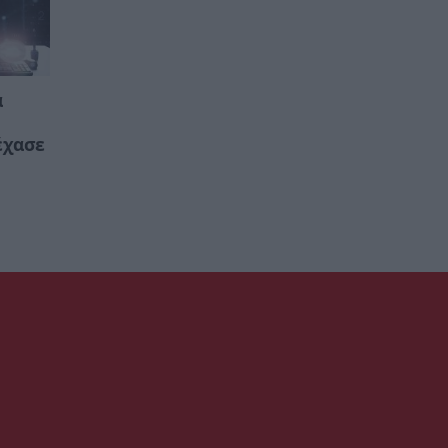
ά
έχασε