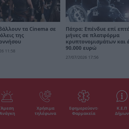
βάλλουν τα Cinema σε
Πάτρα: Επένδυε επί επτ
όλεις της
μήνες σε πλατφόρμα
οννήσου
κρυπτονομισμάτων και 
90.000 ευρώ
26 11:58
27/07/2026 17:56
Άμεση
Χρήσιμα
Εφημερεύοντα
Κ.Ε.Π
Ανάγκη
τηλέφωνα
Φαρμακεία
Δήμων