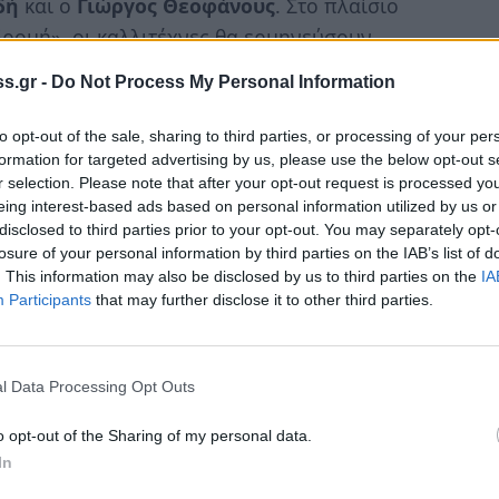
δή
και ο
Γιώργος Θεοφάνους
. Στο πλαίσιο
δρομή», οι καλλιτέχνες θα ερμηνεύσουν
ς τους όπως το «
Ένα τσιγάρο διαδρομή
»,
s.gr -
Do Not Process My Personal Information
ν στο viva.gr , στο βιβλιοπωλείο «Γωνία του
πωλείο «Discover» Βούρβαχη 3 και στο
to opt-out of the sale, sharing to third parties, or processing of your per
formation for targeted advertising by us, please use the below opt-out s
r selection. Please note that after your opt-out request is processed y
eing interest-based ads based on personal information utilized by us or
disclosed to third parties prior to your opt-out. You may separately opt-
losure of your personal information by third parties on the IAB’s list of
. This information may also be disclosed by us to third parties on the
IA
Participants
that may further disclose it to other third parties.
l Data Processing Opt Outs
o opt-out of the Sharing of my personal data.
In