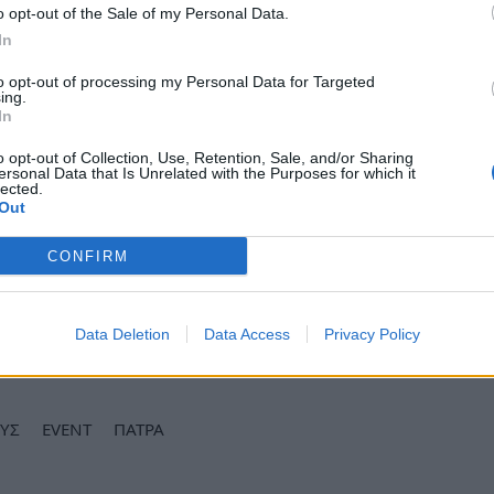
o opt-out of the Sale of my Personal Data.
In
to opt-out of processing my Personal Data for Targeted
ing.
In
o opt-out of Collection, Use, Retention, Sale, and/or Sharing
ersonal Data that Is Unrelated with the Purposes for which it
lected.
Out
CONFIRM
Data Deletion
Data Access
Privacy Policy
ews και μάθετε πρώτοι
όλες τις ειδήσεις
ΥΣ
EVENT
ΠΑΤΡΑ