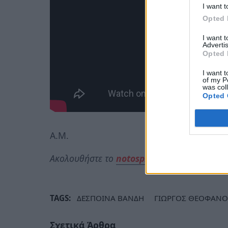
I want t
Opted 
I want 
Advertis
Opted 
I want t
of my P
was col
Opted 
Α.Μ.
Ακολουθήστε το
notospress.gr
στο Google N
TAGS:
ΔΕΣΠΟΙΝΑ ΒΑΝΔΗ
ΓΙΩΡΓΟΣ ΘΕΟΦΑΝΟ
Σχετικά Άρθρα