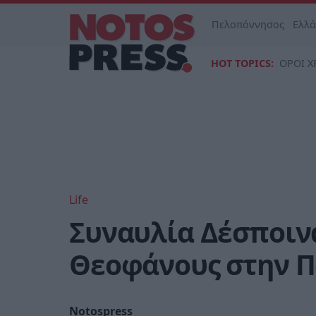
Πελοπόννησος
Ελλ
HOT TOPICS:
ΟΡΟΙ Χ
Life
Συναυλία Δέσποιν
Θεοφάνους στην 
Notospress