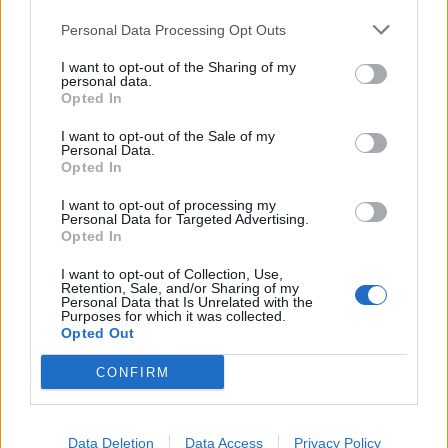
Ακολουθήστε το
notospress.gr
στο Google News και
Personal Data Processing Opt Outs
μάθετε πρώτοι
όλες τις ειδήσεις
I want to opt-out of the Sharing of my
personal data.
Opted In
TAGS:
ΖΩΔΙΑ
ΖΩΔΙΑ ΣΗΜΕΡΑ
ΠΡΟΒΛΕΨΕΙΣ ΣΗΜΕΡΑ
I want to opt-out of the Sale of my
Personal Data.
ΗΜΕΡΗΣΙΕΣ ΠΡΟΒΛΕΨΕΙΣ
Opted In
ΚΑΘΗΜΕΡΙΝΕΣ ΠΡΟΒΛΕΨΕΙΣ
I want to opt-out of processing my
Personal Data for Targeted Advertising.
ΑΣΤΡΟΛΟΓΙΚΕΣ ΠΡΟΒΛΕΨΕΙΣ
ΓΙΑΝΝΗΣ ΡΙΖΟΠΟΥΛΟΣ
Opted In
ΠΛΑΝΗΤΕΣ
ΩΡΟΣΚΟΠΟΣ
ASTRODAILY
I want to opt-out of Collection, Use,
Retention, Sale, and/or Sharing of my
ΦΕΒΡΟΥΑΡΙΟΣ 2023
Personal Data that Is Unrelated with the
Purposes for which it was collected.
Opted Out
CONFIRM
Data Deletion
Data Access
Privacy Policy