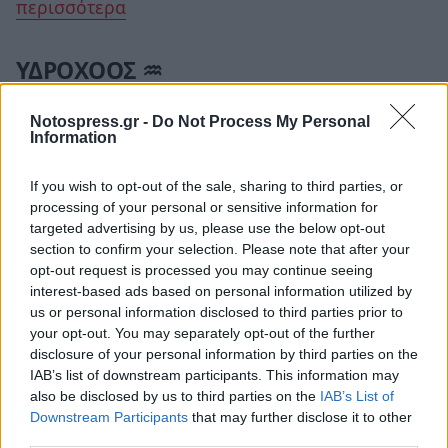
περισσότερα
ΥΔΡΟΧΟΟΣ ♒
Το τετράγωνο Ήλιου-Ουρανού είναι «κομμένο
Notospress.gr -
Do Not Process My Personal
Information
και ραμμένο» στα μέτρα σου κι ανεξάρτητα με το
πόσο θα προκαλέσεις τα «χρηστά ήθη» με τις
If you wish to opt-out of the sale, sharing to third parties, or
επιλογές σου, εκείνο...
Διάβασε περισσότερα
processing of your personal or sensitive information for
targeted advertising by us, please use the below opt-out
section to confirm your selection. Please note that after your
ΙΧΘΥΕΣ ♓
opt-out request is processed you may continue seeing
interest-based ads based on personal information utilized by
Το τετράγωνο Ήλιου-Ουρανού συνηγορεί στο να
us or personal information disclosed to third parties prior to
your opt-out. You may separately opt-out of the further
προκύψουν απρόσμενες καταστάσεις, λόγω
disclosure of your personal information by third parties on the
κυρίως παρασκηνιακών δράσεων και πέρα από
IAB’s list of downstream participants. This information may
το ενδεχόμενο να αποκαλυφθεί...
Διάβασε
also be disclosed by us to third parties on the
IAB’s List of
Downstream Participants
that may further disclose it to other
περισσότερα
third parties.