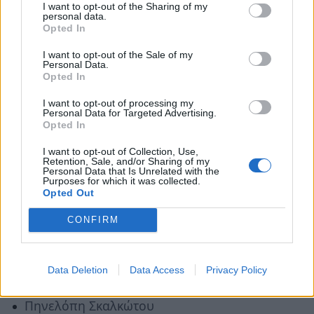
I want to opt-out of the Sharing of my
ρέμπελοι μουσικοί που ζουν, μαζί με τον
personal data.
Opted In
αγαπημένο τους ασβό, σε ένα σιδηροδρομικό
τούνελ. Όταν μια επόπτρια τους κοινοποιεί την
I want to opt-out of the Sale of my
Personal Data.
έξωσή τους, θα ξεκινήσουν να βρουν τον
Opted In
συγγενή τους και θρυλικό πειρατή Κάπτεν
I want to opt-out of processing my
Κνούτσεν, βέβαιοι πως είναι ο μόνος που
Personal Data for Targeted Advertising.
Opted In
μπορεί να τους βοηθήσει.
I want to opt-out of Collection, Use,
Retention, Sale, and/or Sharing of my
Personal Data that Is Unrelated with the
Σκηνοθεσία: Ρούνε Σπάανς, Γκάνχιλντ
Purposes for which it was collected.
Ενγκερ
Opted Out
Με τις φωνές των: Αγγελος Λιάγκος,
CONFIRM
Αποστόλης Ψυχράμης, Λητώ Αμπατζή,
Φώτης Πετρίδης, Ντορίνα Θεοχαρίδου,
Data Deletion
Data Access
Privacy Policy
Λυδία Τζανουδάκη, Βασίλης Μήλιος,
Πηνελόπη Σκαλκώτου