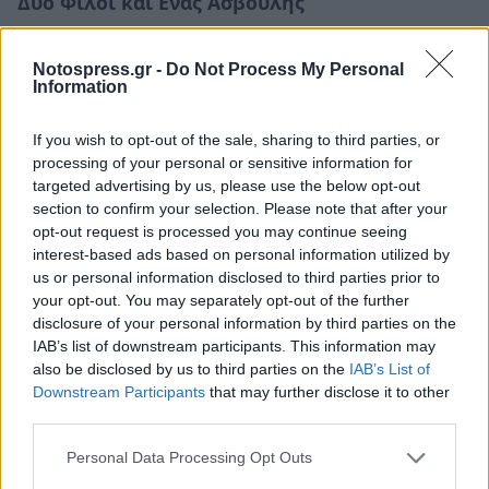
Δύο Φίλοι και Ενας Ασβούλης
Knutsen & Ludvigsen 2 - Det store dyret
Notospress.gr -
Do Not Process My Personal
Information
Προβολή: (Μεταγλωττισμένο) Σάβ 11/3 και
Κυρ 12/3 18:15
If you wish to opt-out of the sale, sharing to third parties, or
processing of your personal or sensitive information for
targeted advertising by us, please use the below opt-out
section to confirm your selection. Please note that after your
opt-out request is processed you may continue seeing
interest-based ads based on personal information utilized by
us or personal information disclosed to third parties prior to
your opt-out. You may separately opt-out of the further
disclosure of your personal information by third parties on the
IAB’s list of downstream participants. This information may
also be disclosed by us to third parties on the
IAB’s List of
Downstream Participants
that may further disclose it to other
third parties.
Personal Data Processing Opt Outs
Οι Κνούτσεν και Λούντβιγκσεν είναι δυο