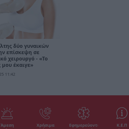
λτης δύο γυναικών
ην επίσκεψη σε
κό χειρουργό - «Το
 μου έκαιγε»
25 11:42
Άμεση
Χρήσιμα
Εφημερεύοντα
Κ.Ε.Π