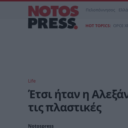
Πελοπόννησος
Ελλ
HOT TOPICS:
ΟΡΟΙ Χ
Life
Έτσι ήταν η Αλεξ
τις πλαστικές
Notospress