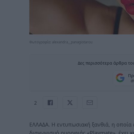
Φωτογραφία: alexandra__panagiotarou
Δες περισσότερα άρθρα του
Πρ
σ
2
ΕΛΛΑΔΑ. Η εντυπωσιακή ξανθιά, η οποία 
διαγωνισμό ομορφιάς «Playmate», έχει 