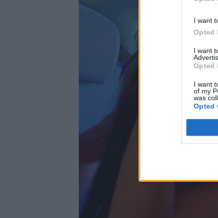
I want t
Opted 
I want 
Advertis
Opted 
I want t
of my P
was col
Opted 