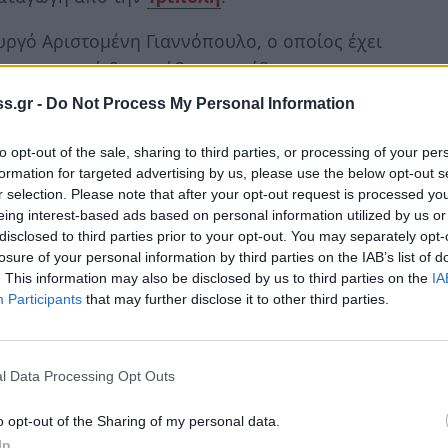
υργό Αριστομένη Γιαννόπουλο, ο οποίος έχει
 που φυσικά δεν κρύβει και η ίδια.
s.gr -
Do Not Process My Personal Information
ης έχει κάνει φοβερή δουλειά και το
στικό!
to opt-out of the sale, sharing to third parties, or processing of your per
formation for targeted advertising by us, please use the below opt-out s
gram, όμως, που όσο να είναι υπάρχουν
r selection. Please note that after your opt-out request is processed y
ναγιώταρου
διαθέτει πραγματικά ένα
eing interest-based ads based on personal information utilized by us or
disclosed to third parties prior to your opt-out. You may separately opt-
εια.
losure of your personal information by third parties on the IAB’s list of
. This information may also be disclosed by us to third parties on the
IA
Participants
that may further disclose it to other third parties.
ήταν πριν τις πλαστικές
l Data Processing Opt Outs
o opt-out of the Sharing of my personal data.
In