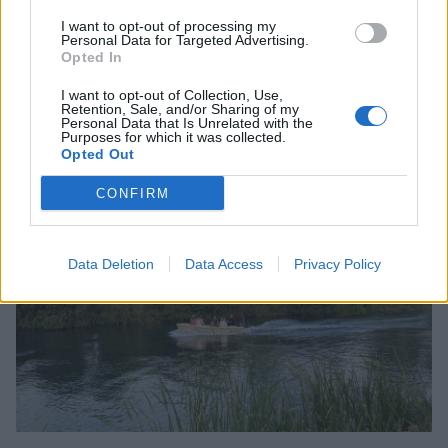
I want to opt-out of processing my
Personal Data for Targeted Advertising.
Opted In
Άστρος: Οι Χαΐνηδες και οι Social Waste
ενώνουν τις δυνάμεις τους σε μία ξεχωριστή
I want to opt-out of Collection, Use,
συναυλία
Retention, Sale, and/or Sharing of my
Personal Data that Is Unrelated with the
Purposes for which it was collected.
06/08/2026 18:54
Opted Out
CONFIRM
Data Deletion
Data Access
Privacy Policy