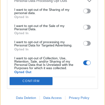
μάθετε πρώτοι
όλες τις ειδήσεις
Personal Data Processing Opt Outs
I want to opt-out of the Sharing of my
personal data.
Opted In
TAGS:
ΖΩΔΙΑ
ΖΩΔΙΑ ΣΗΜΕΡΑ
ΠΡΟΒΛΕΨΕΙΣ ΣΗΜΕΡΑ
I want to opt-out of the Sale of my
ΗΜΕΡΗΣΙΕΣ ΠΡΟΒΛΕΨΕΙΣ
Personal Data.
Opted In
ΚΑΘΗΜΕΡΙΝΕΣ ΠΡΟΒΛΕΨΕΙΣ
I want to opt-out of processing my
ΑΣΤΡΟΛΟΓΙΚΕΣ ΠΡΟΒΛΕΨΕΙΣ
ΜΑΡΤΙΟΣ 2023
Personal Data for Targeted Advertising.
Opted In
ΠΛΑΝΗΤΕΣ
ΩΡΟΣΚΟΠΟΣ
ASTRODAILY
I want to opt-out of Collection, Use,
Retention, Sale, and/or Sharing of my
Personal Data that Is Unrelated with the
Purposes for which it was collected.
Opted Out
CONFIRM
Data Deletion
Data Access
Privacy Policy