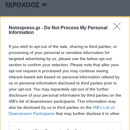
ΥΔΡΟΧΟΟΣ ♒
Το τετράγωνο Σελήνης-Κρόνου σηματοδοτεί
οικονομικές αναγκαιότητες, κάτι που σε απλά
Notospress.gr -
Do Not Process My Personal
Information
ελληνικά σημαίνει ότι κι εσύ θα πρέπει να
περιορίσεις τα έξοδα σου. Εξ άλλου σήμερα
If you wish to opt-out of the sale, sharing to third parties, or
δεν...
Διάβασε περισσότερα
processing of your personal or sensitive information for
targeted advertising by us, please use the below opt-out
ΙΧΘΥΕΣ ♓
section to confirm your selection. Please note that after your
opt-out request is processed you may continue seeing
Με τον Κρόνο στο ζώδιό σου σε τετράγωνο με
interest-based ads based on personal information utilized by
us or personal information disclosed to third parties prior to
τη Σελήνη, το πρώτο που μπορείς να κάνεις
your opt-out. You may separately opt-out of the further
είναι το να προσφέρεις βοήθεια στα ηλικιωμένα
disclosure of your personal information by third parties on the
μέλη της οικογένειάς σου, βγάζοντας κατά
IAB’s list of downstream participants. This information may
also be disclosed by us to third parties on the
IAB’s List of
κάποιο τρόπο την...
Διάβασε περισσότερα
Downstream Participants
that may further disclose it to other
third parties.
Ακολουθήστε το
notospress.gr
στο Google News και