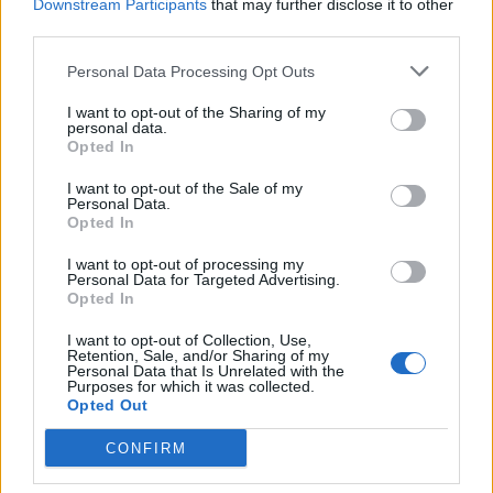
Downstream Participants
that may further disclose it to other
περισσότερα
third parties.
Personal Data Processing Opt Outs
Ακολουθήστε το
notospress.gr
στο Google News και
μάθετε πρώτοι
όλες τις ειδήσεις
I want to opt-out of the Sharing of my
personal data.
Opted In
I want to opt-out of the Sale of my
TAGS:
ΖΩΔΙΑ
ΖΩΔΙΑ ΣΗΜΕΡΑ
ΠΡΟΒΛΕΨΕΙΣ ΣΗΜΕΡΑ
Personal Data.
Opted In
ΗΜΕΡΗΣΙΕΣ ΠΡΟΒΛΕΨΕΙΣ
I want to opt-out of processing my
ΚΑΘΗΜΕΡΙΝΕΣ ΠΡΟΒΛΕΨΕΙΣ
Personal Data for Targeted Advertising.
Opted In
ΑΣΤΡΟΛΟΓΙΚΕΣ ΠΡΟΒΛΕΨΕΙΣ
ΜΑΡΤΙΟΣ 2023
I want to opt-out of Collection, Use,
ΩΡΟΣΚΟΠΟΣ
ΠΛΑΝΗΤΕΣ
ASTRODAILY
Retention, Sale, and/or Sharing of my
Personal Data that Is Unrelated with the
Purposes for which it was collected.
Opted Out
CONFIRM