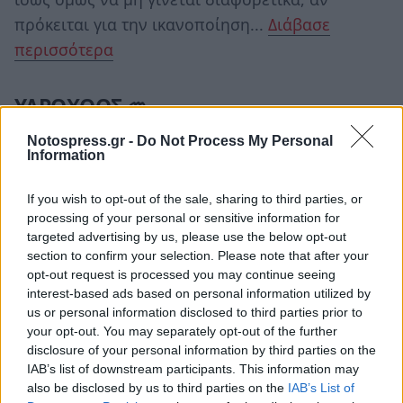
πρόκειται για την ικανοποίηση...
Διάβασε
περισσότερα
ΥΔΡΟΧΟΟΣ ♒
Notospress.gr -
Do Not Process My Personal
Η Σελήνη στο Λέοντα, όσον αφορά στις σχέσεις
Information
και τις συνεργασίες σου, δίνει ένα αέρα και μια
διάθεση στο να γίνουν πράγματα, όμως το κύριο
If you wish to opt-out of the sale, sharing to third parties, or
processing of your personal or sensitive information for
ερώτημα είναι «ποιος...
Διάβασε περισσότερα
targeted advertising by us, please use the below opt-out
section to confirm your selection. Please note that after your
opt-out request is processed you may continue seeing
ΙΧΘΥΕΣ ♓
interest-based ads based on personal information utilized by
us or personal information disclosed to third parties prior to
Με τη Σελήνη στο Λέοντα, αναμένεται να
your opt-out. You may separately opt-out of the further
προκύψουν διάφορες δουλειές, σε καμία
disclosure of your personal information by third parties on the
IAB’s list of downstream participants. This information may
περίπτωση, ωστόσο, δεν πρέπει να ξεπεράσεις
also be disclosed by us to third parties on the
IAB’s List of
τα όρια της αντοχής σου, γι’ αυτό κάνε...
Διάβασε