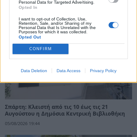
Μουσικών του Δρόμου στον Βασαρά
Personal Data for Targeted Advertising.
Opted In
05/08/2026 19:58
I want to opt-out of Collection, Use,
Retention, Sale, and/or Sharing of my
Personal Data that Is Unrelated with the
Purposes for which it was collected.
Opted Out
CONFIRM
Data Deletion
Data Access
Privacy Policy
Σπάρτη: Κλειστή από τις 10 έως τις 21
Αυγούστου η Δημόσια Κεντρική Βιβλιοθήκη
05/08/2026 19:44