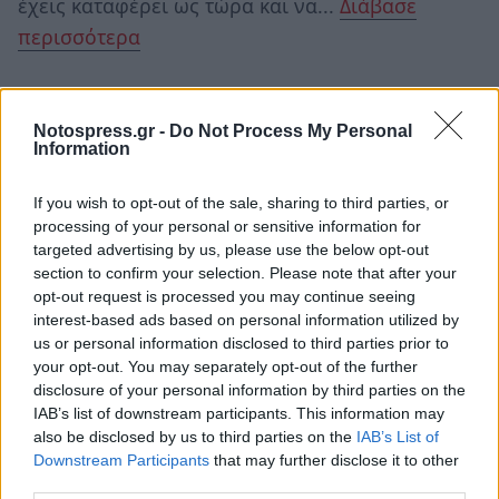
έχεις καταφέρει ως τώρα και να...
Διάβασε
περισσότερα
ΥΔΡΟΧΟΟΣ ♒
Notospress.gr -
Do Not Process My Personal
Information
Με τη Σελήνη στον Αιγόκερω, θα έχεις την τάση
να οργανώσεις τις σκέψεις σου, αλλά και να
If you wish to opt-out of the sale, sharing to third parties, or
κάνεις ένα μίνι απολογισμό των πεπραγμένων
processing of your personal or sensitive information for
σου, ώστε να δεις πού ήσουν...
Διάβασε
targeted advertising by us, please use the below opt-out
section to confirm your selection. Please note that after your
περισσότερα
opt-out request is processed you may continue seeing
interest-based ads based on personal information utilized by
us or personal information disclosed to third parties prior to
ΙΧΘΥΕΣ ♓
your opt-out. You may separately opt-out of the further
disclosure of your personal information by third parties on the
Η Σελήνη στον Αιγόκερω σου προκαλεί την
IAB’s list of downstream participants. This information may
ανάγκη να διευρύνεις τον κοινωνικό σου κύκλο,
also be disclosed by us to third parties on the
IAB’s List of
Downstream Participants
that may further disclose it to other
με άτομα που όχι μόνο έχουν ποιότητα, αλλά,
third parties.