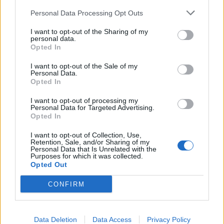
πέρα από τη διασκέδαση, να...
Διάβασε
Personal Data Processing Opt Outs
περισσότερα
I want to opt-out of the Sharing of my
Ακολουθήστε το
notospress.gr
στο Google News και
personal data.
Opted In
μάθετε πρώτοι
όλες τις ειδήσεις
I want to opt-out of the Sale of my
Personal Data.
Opted In
TAGS:
ΖΩΔΙΑ
ΖΩΔΙΑ ΣΗΜΕΡΑ
ΠΡΟΒΛΕΨΕΙΣ ΣΗΜΕΡΑ
I want to opt-out of processing my
ΗΜΕΡΗΣΙΕΣ ΠΡΟΒΛΕΨΕΙΣ
Personal Data for Targeted Advertising.
Opted In
ΚΑΘΗΜΕΡΙΝΕΣ ΠΡΟΒΛΕΨΕΙΣ
I want to opt-out of Collection, Use,
ΑΣΤΡΟΛΟΓΙΚΕΣ ΠΡΟΒΛΕΨΕΙΣ
ΑΠΡΙΛΙΟΣ 2023
Retention, Sale, and/or Sharing of my
Personal Data that Is Unrelated with the
Purposes for which it was collected.
ΠΛΑΝΗΤΕΣ
ΩΡΟΣΚΟΠΟΣ
Opted Out
CONFIRM
Data Deletion
Data Access
Privacy Policy