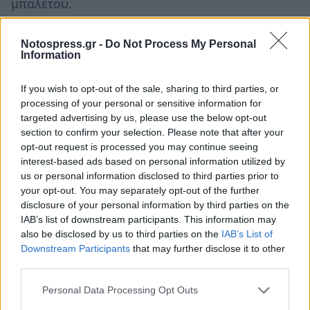
μπαλέτου.
Το 1919 ιδρύει τη United Artists μαζί με δύο
Notospress.gr -
Do Not Process My Personal
ακόμη μεγάλους ηθοποιούς της εποχής του, τη
Information
Μαίρη Πίκφορντ και τον Ντάγκλας Φέρμπανκς,
If you wish to opt-out of the sale, sharing to third parties, or
και συνεχίζει τις εισπρακτικές επιτυχίες του,
processing of your personal or sensitive information for
αγνοώντας για αρκετά χρόνια τη νέα τεχνολογία
targeted advertising by us, please use the below opt-out
του ομιλούντος κινηματογράφου, φοβούμενος
section to confirm your selection. Please note that after your
opt-out request is processed you may continue seeing
ότι η ουσία της τέχνης του, η παντομίμα, θα
interest-based ads based on personal information utilized by
εξαφανιζόταν ανάμεσα στους διαλόγους. Έργα
us or personal information disclosed to third parties prior to
του, όπως
«Τα φώτα της πόλης»
(«City
your opt-out. You may separately opt-out of the further
disclosure of your personal information by third parties on the
Lights»,1931) και οι
«Μοντέρνοι καιροί»
IAB’s list of downstream participants. This information may
(«Modern Times», 1936) ήταν βωβές ταινίες που
also be disclosed by us to third parties on the
IAB’s List of
γνώρισαν τεράστια επιτυχία την εποχή του
Downstream Participants
that may further disclose it to other
third parties.
ομιλούντος κινηματογράφου. Το 1940 γύρισε
την πρώτη του ομιλούσα ταινία, τον
«Μεγάλο
Personal Data Processing Opt Outs
Δικτάτορα»
(«The Great Dictator»), που ήταν μια