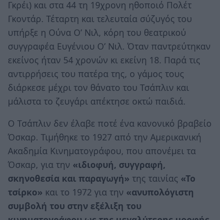
Γκρέι) και στα 44 τη 19χρονη ηθοποιό Πολέτ
Γκοντάρ. Τέταρτη και τελευταία σύζυγός του
υπήρξε η Ούνα Ο’ Νιλ, κόρη του θεατρικού
συγγραφέα Ευγένιου Ο’ Νιλ. Όταν παντρεύτηκαν
εκείνος ήταν 54 χρονών κι εκείνη 18. Παρά τις
αντιρρήσεις του πατέρα της, ο γάμος τους
διάρκεσε μέχρι τον θάνατο του Τσάπλιν και
μάλιστα το ζευγάρι απέκτησε οκτώ παιδιά.
Ο Τσάπλιν δεν έλαβε ποτέ ένα κανονικό βραβείο
Όσκαρ. Τιμήθηκε το 1927 από την Αμερικανική
Ακαδημία Κινηματογράφου, που απονέμει τα
Όσκαρ, για την
«ιδιοφυή, συγγραφή,
σκηνοθεσία και παραγωγή»
της ταινίας
«Το
τσίρκο»
και το 1972 για την
«ανυπολόγιστη
συμβολή του στην εξέλιξη του
κινηματογράφου ως της μεγαλύτερης μορφής