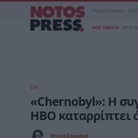
Πελοπόννησος
Ελλ
HOT TOPICS:
ΟΡΟΙ Χ
Life
«Chernobyl»: Η συ
HBO καταρρίπτει ό
Ντίνα Σουμάκη