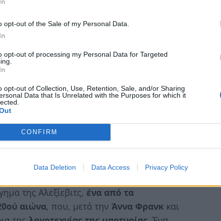
In
στιαίες αυξήσεις των καρκίνων ήταν άνω του
ε χιλιάδες θανάτους από καρκίνο και
o opt-out of the Sale of my Personal Data.
In
to opt-out of processing my Personal Data for Targeted
ι αναλάβει ο ηθοποιός
Jared Harris
, ο οποίος
ing.
In
ery Legasov
, που ηγείται της ομάδας
an Skarsgård
βρίσκεται στο ρόλο του
Boris
o opt-out of Collection, Use, Retention, Sale, and/or Sharing
ersonal Data that Is Unrelated with the Purposes for which it
ται ως
Ulana Khomyuk
, μία ερευνήτρια που
lected.
Out
κάλεσε το μοιραίο ατύχημα. Το cast
Jessie Buckley
.
CONFIRM
σέρνομπιλ βασίζεται σε μεγάλο βαθμό στο
 Αλεξίεβιτς Τσέρνομπιλ: Ένα χρονικό του
Data Deletion
Data Access
Privacy Policy
ικά από τις εκδόσεις Πατάκη
. Πρόκειται για
γημα της Αλεξίεβιτς,
ένα από τα
20ού αιώνα
, που, µετά την
Άννα Φρανκ
και
οια της
λογοτεχνίας της µαρτυρίας.
Ένα