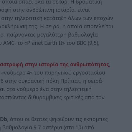
η οποία σπάει όλα τα ρεκόρ. Η δραματική
ροφή στην ανθρώπινη ιστορία, είναι
 στην τηλεοπτική κατάταξη όλων των εποχών
λοκλήρωσή της. Η σειρά, η οποία αποτελείται
κόρ, παίρνοντας μεγαλύτερη βαθμολογία
 AMC, το «Planet Earth II» του BBC (9,5),
ταστροφή στην ιστορία της ανθρωπότητας
,
 «νούμερο 4» του πυρηνικού εργοστασίου
86 στην ουκρανική πόλη Πρίπιατ, η σειρά-
εται στο νούμερο ένα στην τηλεοπτική
οσπώντας διθυραμβικές κριτικές από τον
Db
, όπου οι θεατές ψηφίζουν τις εκπομπές
 βαθμολογία 9,7 αστέρια (στα 10) από