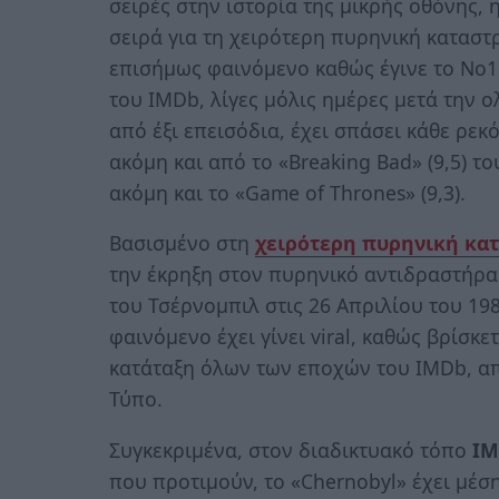
σειρές στην ιστορία της μικρής οθόνης, 
σειρά για τη χειρότερη πυρηνική καταστ
επισήμως φαινόμενο καθώς έγινε το Νο1
του IMDb, λίγες μόλις ημέρες μετά την ο
από έξι επεισόδια, έχει σπάσει κάθε ρε
ακόμη και από το «Breaking Bad» (9,5) του
ακόμη και το «Game of Thrones» (9,3).
Βασισμένο στη
χειρότερη πυρηνική κα
την έκρηξη στον πυρηνικό αντιδραστήρα
του Τσέρνομπιλ στις 26 Απριλίου του 19
φαινόμενο έχει γίνει viral, καθώς βρίσκ
κατάταξη όλων των εποχών του IMDb, απ
Τύπο.
Συγκεκριμένα, στον διαδικτυακό τόπο
IM
που προτιμούν, το «Chernobyl» έχει μέση