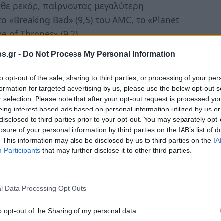
άθε ρεκόρ, παίρνοντας μεγαλύτερη
 «Breaking Bad» (9,5) του AMC, το «Planet
e of Thrones» (9,3).
s.gr -
Do Not Process My Personal Information
το πυρηνικό ατύχημα του
Τσερνόμπιλ
στον
θμού Παραγωγής Ενέργειας του Τσερνόμπιλ
to opt-out of the sale, sharing to third parties, or processing of your per
 βρίσκεται σε εδάφη της Ουκρανίας. Το
formation for targeted advertising by us, please use the below opt-out s
ροβλεπόμενου ατυχήματος στην Διεθνή
r selection. Please note that after your opt-out request is processed y
eing interest-based ads based on personal information utilized by us or
 σοβαρότατα τις οικονομικές και κοινωνικές
disclosed to third parties prior to your opt-out. You may separately opt-
ριοχές και είχε σημαντικές επιπτώσεις στο
losure of your personal information by third parties on the IAB’s list of
χημα πέθαναν επιτόπου δυο από τους εργάτες
. This information may also be disclosed by us to third parties on the
IA
Participants
that may further disclose it to other third parties.
ργεια και από εγκαύματα λόγω της
ου έσπευσαν στο χώρο του ατυχήματος και
l Data Processing Opt Outs
ο 2004. Επιπλέον, υπολογίζεται ότι
o opt-out of the Sharing of my personal data.
δων ανθρώπων εξαιτίας της επιβάρυνσης του