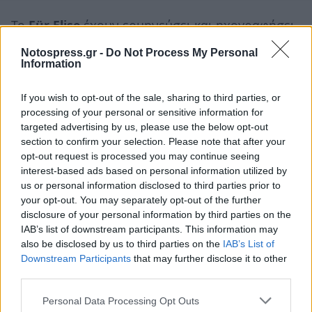
Το
Für Elise
έχουν ερμηνεύσει και ηχογραφήσει
σπουδαίοι πιανίστες, όπως οι Βλαντμίρ
Notospress.gr -
Do Not Process My Personal
Ασκενάζι, Μάρεϊ Περάχια, Μπάλας Σοκολάι,
Information
Ρόμπερτ Σίλβερμαν, Αλφρεντ Μπρέντελ και Βαν
If you wish to opt-out of the sale, sharing to third parties, or
Κλάιμπερν.
processing of your personal or sensitive information for
targeted advertising by us, please use the below opt-out
section to confirm your selection. Please note that after your
opt-out request is processed you may continue seeing
interest-based ads based on personal information utilized by
us or personal information disclosed to third parties prior to
your opt-out. You may separately opt-out of the further
disclosure of your personal information by third parties on the
IAB’s list of downstream participants. This information may
also be disclosed by us to third parties on the
IAB’s List of
Downstream Participants
that may further disclose it to other
third parties.
Personal Data Processing Opt Outs