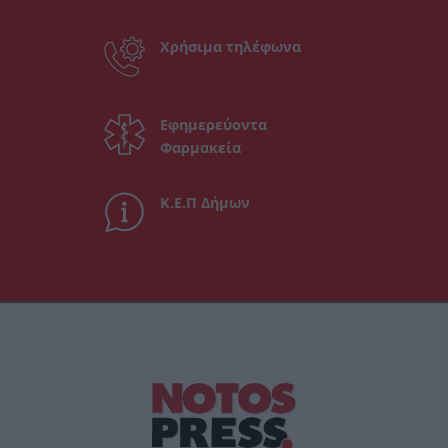
Χρήσιμα τηλέφωνα
Εφημερεύοντα
Φαρμακεία
Κ.Ε.Π Δήμων