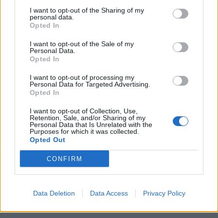
I want to opt-out of the Sharing of my
Πηγή:
SanSimera.gr
personal data.
Opted In
Ακολουθήστε το
notospress.gr
στο Google News και
I want to opt-out of the Sale of my
μάθετε πρώτοι
όλες τις ειδήσεις
Personal Data.
Opted In
I want to opt-out of processing my
Personal Data for Targeted Advertising.
TAGS:
ΣΑΝ ΣΗΜΕΡΑ
ΛΟΥΝΤΒΙΧ ΒΑΝ ΜΠΕΤΟΒΕΝ
Opted In
ΜΟΥΣΙΚΗ
FUR ELISE
I want to opt-out of Collection, Use,
Retention, Sale, and/or Sharing of my
Personal Data that Is Unrelated with the
Purposes for which it was collected.
Opted Out
CONFIRM
Data Deletion
Data Access
Privacy Policy