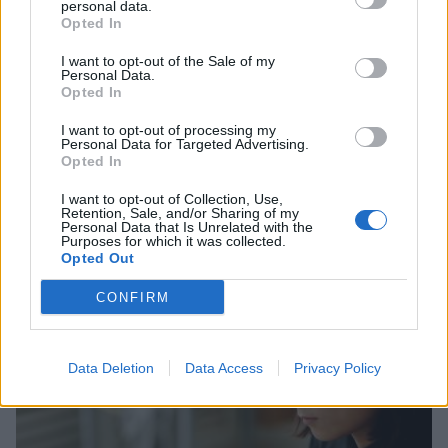
personal data.
Opted In
I want to opt-out of the Sale of my
Personal Data.
Opted In
I want to opt-out of processing my
Personal Data for Targeted Advertising.
Opted In
I want to opt-out of Collection, Use,
Retention, Sale, and/or Sharing of my
Personal Data that Is Unrelated with the
Purposes for which it was collected.
Opted Out
Πούλησαν τα πάντα για μια νέα ζωή στην
CONFIRM
Πελοπόννησο – Η φωτιά έκανε στάχτη το
σπίτι τους (photos)
05/08/2026 22:06
Data Deletion
Data Access
Privacy Policy