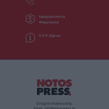
Εφημερεύοντα
Φαρμακεία
Κ.Ε.Π Δήμων
Στοιχεία επικοινωνίας:
Email. info@notospress.gr