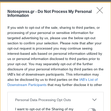
Δε χρειάζεται κόπο, αλλά τρόπο να διατηρείτε
Notospress.gr -
Do Not Process My Personal
το σπίτι συμμαζεμένο. Απλούστατα δείχνοντας
Information
συμμαζεμένο, δείχνει και καθαρό.
If you wish to opt-out of the sale, sharing to third parties, or
processing of your personal or sensitive information for
Ακολουθήστε το
notospress.gr
στο Google News και
targeted advertising by us, please use the below opt-out
μάθετε πρώτοι
όλες τις ειδήσεις
section to confirm your selection. Please note that after your
opt-out request is processed you may continue seeing
interest-based ads based on personal information utilized by
us or personal information disclosed to third parties prior to
TAGS:
15ΛΕΠΤΕΣ ΣΥΝΕΔΡΙΕΣ ΚΑΘΑΡΙΟΤΗΤΑΣ
your opt-out. You may separately opt-out of the further
ΞΕΝΗ ΔΗΜΟΣΙΕΥΣΗ
ΑΤΜΟΚΑΘΑΡΙΣΤΗΣ
disclosure of your personal information by third parties on the
IAB’s list of downstream participants. This information may
ΚΑΘΑΡΙΟΤΗΤΑ
ΚΑΘΑΡΟΤΗΤΑ ΤΟΥ ΣΠΙΤΙΟΥ
also be disclosed by us to third parties on the
IAB’s List of
Downstream Participants
that may further disclose it to other
ΣΙΔΕΡΩΣΤΡΑ
ΣΠΙΤΙ
ΚΟΥΖΙΝΑ
ΑΠΛΩΣΤΡΑ
third parties.
Σχετικά Άρθρα
Personal Data Processing Opt Outs
I want to opt-out of the Sharing of my