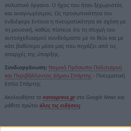
σολιστικό όργανο. Ο ήχος του ήταν ξεχωριστός
και αναγνωρίσιμος. Ως προσωπικότητα τον
ενδιέφερε έντονα η πνευματικότητα σε σχέση με
τη μουσική, καθώς πίστευε ότι τη στιγμή του
αυτοσχεδιασμού συνδεόμαστε με το θείο και με
κάτι βαθύτερο μέσα μας που πηγάζει από τις
απαρχές της ύπαρξης.
Συνδιοργάνωση:
Νομικό Πρόσωπο Πολιτισμού
και Περιβάλλοντος Δήμου Σπάρτης
- Πνευματική
Εστία Σπάρτης
Ακολουθήστε το
notospress.gr
στο Google News και
μάθετε πρώτοι
όλες τις ειδήσεις
TAGS:
BYS TRIO
ΤΖΑΖ
ΣΥΝΑΥΛΙΑ
ΠΕΣ