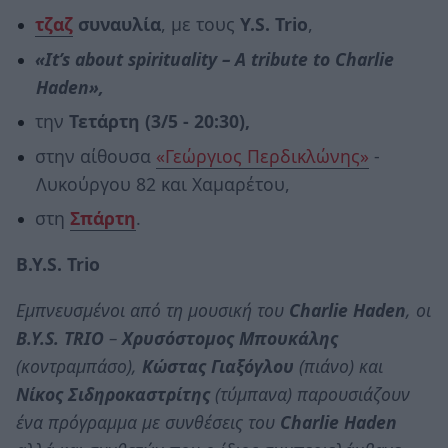
τζαζ
συναυλία
, με τους
Y.S. T
rio
,
«It’s about spirituality – A tribute to Charlie
Haden»,
την
Τετάρτη (3/5 - 20:30),
στην αίθουσα
«Γεώργιος Περδικλώνης»
-
Λυκούργου 82 και Χαμαρέτου,
στη
Σπάρτη
.
B.Y.S. T
rio
Εμπνευσμένοι από τη μουσική του
Charlie Haden
, οι
B.Y.S. TRIO
–
Χρυσόστομος Μπουκάλης
(κοντραμπάσο),
Κώστας Γιαξόγλου
(πιάνο) και
Νίκος Σιδηροκαστρίτης
(τύμπανα) παρουσιάζουν
ένα πρόγραμμα με συνθέσεις του
Charlie Haden