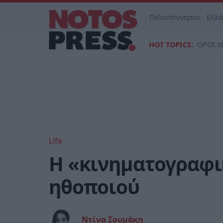
Πελοπόννησος
Ελλ
HOT TOPICS:
ΟΡΟΙ Χ
Life
Η «κινηματογραφι
ηθοποιού
Ντίνα Σουμάκη