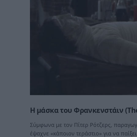
Η μάσκα του Φρανκενστάιν (The 
Σύμφωνα με τον Πίτερ Ρότζερς, παραγωγ
έψαχνε «κάποιον τεράστιο» για να παίξει