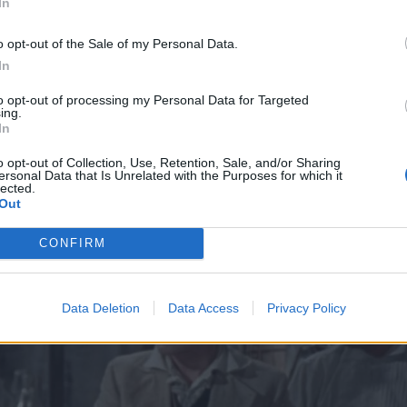
In
τής του Τάγματος Τεχνών και Γραμμάτων από τη
βείο της Βρετανικής Ακαδημίας
o opt-out of the Sale of my Personal Data.
ών το 2011, έλαβε το Βραβείο «The Bram
In
το 1994 και ακόμα πολλά.
to opt-out of processing my Personal Data for Targeted
ing.
In
ρόλοι του στον κινηματογράφο εξίσου
ατιά στους πιο αξέχαστους ρόλους της
o opt-out of Collection, Use, Retention, Sale, and/or Sharing
ersonal Data that Is Unrelated with the Purposes for which it
lected.
Out
CONFIRM
Data Deletion
Data Access
Privacy Policy