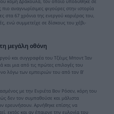
του κόμη Δράκουλα, τον οποίο υποδύθηκε σε
ς πιο αναγνωρίσιμες φιγούρες στην ιστορία
ες στα 67 χρόνια της ενεργού καριέρας του,
ς, ενώ συμμετείχε σε δίσκους του χέβι-
στη μεγάλη οθόνη
υργού και συγγραφέα του Τζέιμς Μποντ Ίαν
ά και μια από τις πρώτες επιλογές του
όνο λόγω των εμπειριών του από τον Β’
ιασμένος με την Ενριέτα Βον Ρόσεν, κόρη του
ώς δεν τον συμπαθούσε και μάλιστα
τον ερευνήσουν. Αρνήθηκε επίσης να
εί, εκτός και αν έπαιρνε την ευλογία του