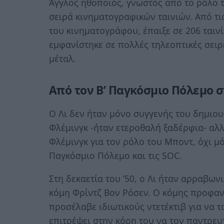
Άγγλος ηθοποιός, γνωστός από το ρόλο 
σειρά κινηματογραφικών ταινιών. Από τι
του κινηματογράφου, έπαιξε σε 206 ταινί
εμφανίστηκε σε πολλές τηλεοπτικές σειρέ
μέταλ.
Από τον Β’ Παγκόσμιο Πόλεμο 
Ο Λι δεν ήταν μόνο συγγενής του δημιο
Φλέμινγκ -ήταν ετεροθαλή ξαδέρφια- αλλ
Φλέμινγκ για τον ρόλο του Μποντ, όχι μ
Παγκόσμιο Πόλεμο και τις SOC.
Στη δεκαετία του ’50, ο Λι ήταν αρραβων
κόμη Φρίντζ Βον Ρόσεν. Ο κόμης προφαν
προσέλαβε ιδιωτικούς ντετέκτιβ για να 
επιτρέψει στην κόρη του να τον παντρευτ