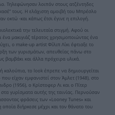
λο. Τηλεφώνησαν λοιπόν στους ατζέντηδες
“κασέ” τους. Η ελάχιστη αμοιβή του Μπρέσλο
αν οκτώ -και κάπως έτσι έγινε η επιλογή.
ριολεκτικά την τελευταία στιγμή. Αφού οι
 ένα μακιγιάζ τέρατος χρησιμοποιώντας ένα
χει, ο make-up artist Φίλιπ Λίκι έφτιαξε το
αρξη των γυρισμάτων, απευθείας πάνω στο
ς βαμβάκι και άλλα πρόχειρα υλικά.
ή καλούπια, το look έπρεπε να δημιουργείται
που είχαν εμφανιστεί στον Άμλετ (1948), στο
νδρο (1956), ο Κρίστοφερ Λι και ο Πίτερ
στα γυρίσματα αυτής της ταινίας. Περνούσαν
σσοντας φράσεις των «Looney Tunes» και
η οποία διήρκεσε μέχρι και τον θάνατο του