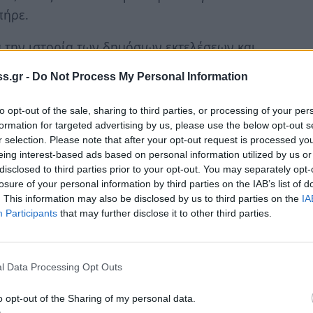
πήρε.
 την ιστορία των δημόσιων εκτελέσεων και,
ονόματα κάθε επίσημου δημόσιου δήμιου που
s.gr -
Do Not Process My Personal Information
ογούνται από τα μέσα του 15ου αιώνα».
to opt-out of the sale, sharing to third parties, or processing of your per
-κυκλοφόρησε το πρώτο του heavy metal
formation for targeted advertising by us, please use the below opt-out s
τίτλο
«Charlemagne: By the Sword and the
r selection. Please note that after your opt-out request is processed y
irit of Metal» από την τελετή Metal Hammer
eing interest-based ads based on personal information utilized by us or
disclosed to third parties prior to your opt-out. You may separately opt-
ιστουγεννιάτικο metal άλμπουμ. Ήταν ο
losure of your personal information by third parties on the IAB’s list of
ραιότερος μουσικός που βρέθηκε ποτέ στα
. This information may also be disclosed by us to third parties on the
IA
Participants
that may further disclose it to other third parties.
ηματογραφική του καριέρα, ο Λι ήταν
γουδιστής όπερας, μιλούσε έξι γλώσσες και
l Data Processing Opt Outs
Ιππότης Διοικητής του Εξαιρετικότερου
o opt-out of the Sharing of my personal data.
το 2009, Διοικητής του Σεβαστού Τάγματος