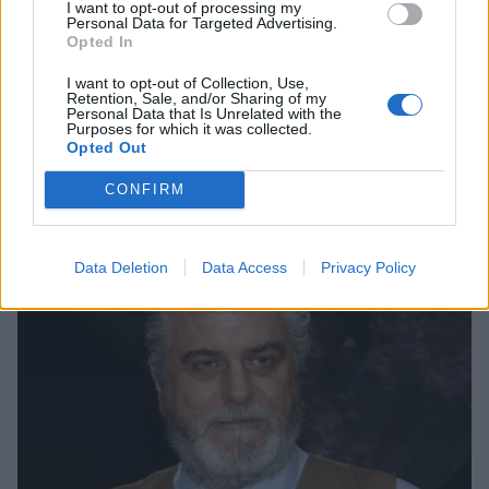
I want to opt-out of processing my
Personal Data for Targeted Advertising.
Opted In
I want to opt-out of Collection, Use,
Retention, Sale, and/or Sharing of my
Personal Data that Is Unrelated with the
Purposes for which it was collected.
Opted Out
Σχετικά Άρθρα
CONFIRM
Data Deletion
Data Access
Privacy Policy