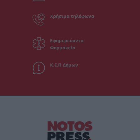
Χρήσιμα τηλέφωνα
Εφημερεύοντα
Φαρμακεία
Κ.Ε.Π Δήμων