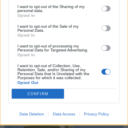
I want to opt-out of the Sharing of my
personal data.
Opted In
I want to opt-out of the Sale of my
Personal Data.
Opted In
I want to opt-out of processing my
Personal Data for Targeted Advertising.
Opted In
I want to opt-out of Collection, Use,
Retention, Sale, and/or Sharing of my
Personal Data that Is Unrelated with the
Καλαμάτα: Έρχεται το 4ο Μεσσηνιακό
Purposes for which it was collected.
Γαστρονομικό - Μουσικό Φεστιβάλ
Opted Out
05/08/2026 12:00
CONFIRM
Data Deletion
Data Access
Privacy Policy