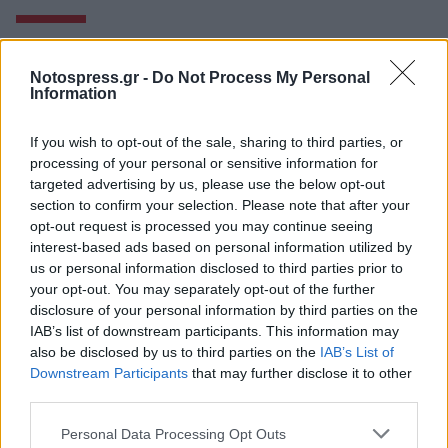
Notospress.gr -
Do Not Process My Personal
Information
If you wish to opt-out of the sale, sharing to third parties, or
processing of your personal or sensitive information for
targeted advertising by us, please use the below opt-out
section to confirm your selection. Please note that after your
opt-out request is processed you may continue seeing
interest-based ads based on personal information utilized by
us or personal information disclosed to third parties prior to
your opt-out. You may separately opt-out of the further
disclosure of your personal information by third parties on the
Άστρος: Οι Χαΐνηδες και οι Social Waste
IAB’s list of downstream participants. This information may
ενώνουν τις δυνάμεις τους σε μία ξεχωριστή
also be disclosed by us to third parties on the
IAB’s List of
συναυλία
Downstream Participants
that may further disclose it to other
third parties.
06/08/2026 18:54
Personal Data Processing Opt Outs